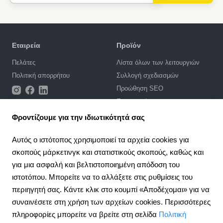
Εταιρεία
Προϊόν
Πελάτες
Λίστα όλων των λειτουργιών
Πολιτική απορρήτου
Συλλογή σχεδιασμών
Προώθηση SEO
Ενσωματώσεις
Τιμές
Φροντίζουμε για την ιδιωτικότητά σας
Υποστήριξη
Αυτός ο ιστότοπος χρησιμοποιεί τα αρχεία cookies για
σκοπούς μάρκετινγκ και στατιστικούς σκοπούς, καθώς και
Πύλη υποστήριξης
για μια ασφαλή και βελτιστοποιημένη απόδοση του
Γράψτε ένα αίτημα
ιστοτόπου. Μπορείτε να το αλλάξετε στις ρυθμίσεις του
Δημόσια σύμβαση
περιηγητή σας. Κάντε κλικ στο κουμπί «Αποδέχομαι» για να
συναινέσετε στη χρήση των αρχείων cookies. Περισσότερες
4.6
Σύμπραξη
924
κριτική
πληροφορίες μπορείτε να βρείτε στη σελίδα
Πολιτική
Πρόγραμμα συνεργασίας