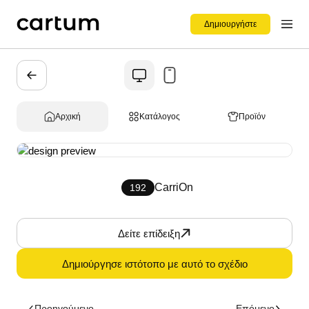
Δημιουργήστε
Αρχική
Κατάλογος
Προϊόν
CarriOn
192
Δείτε επίδειξη
Δημιούργησε ιστότοπο με αυτό το σχέδιο
Προηγούμενο
Επόμενο