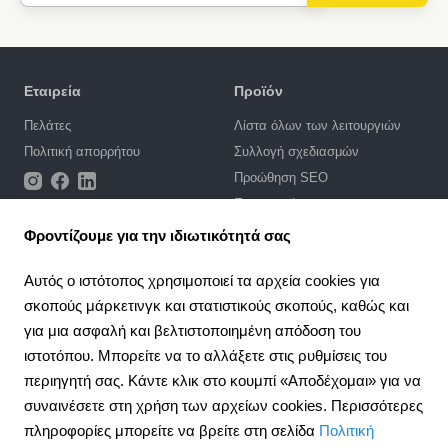
Εταιρεία
Προϊόν
Πελάτες
Λίστα όλων των λειτουργιών
Πολιτική απορρήτου
Συλλογή σχεδιασμών
Προώθηση SEO
Ενσωματώσεις
Τιμές
Φροντίζουμε για την ιδιωτικότητά σας
Υποστήριξη
Αυτός ο ιστότοπος χρησιμοποιεί τα αρχεία cookies για
σκοπούς μάρκετινγκ και στατιστικούς σκοπούς, καθώς και
Πύλη υποστήριξης
για μια ασφαλή και βελτιστοποιημένη απόδοση του
Γράψτε ένα αίτημα
ιστοτόπου. Μπορείτε να το αλλάξετε στις ρυθμίσεις του
Δημόσια σύμβαση
περιηγητή σας. Κάντε κλικ στο κουμπί «Αποδέχομαι» για να
συναινέσετε στη χρήση των αρχείων cookies. Περισσότερες
4.6
Σύμπραξη
924
κριτική
πληροφορίες μπορείτε να βρείτε στη σελίδα
Πολιτική
Πρόγραμμα συνεργασίας