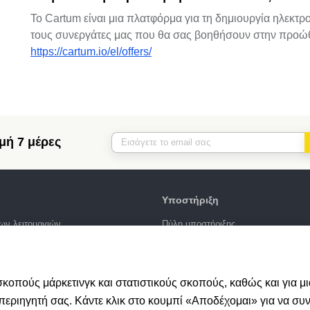
Το Cartum είναι μια πλατφόρμα για τη δημιουργία ηλεκτ
τους συνεργάτες μας που θα σας βοηθήσουν στην προώθη
https://cartum.io/el/offers/
μή 7 μέρες
Υποστήριξη
ων λειτουργιών
Πύλη υποστήριξης
διασμών
Γράψτε ένα αίτημα
EO
Δημόσια σύμβαση
ις
 σκοπούς μάρκετινγκ και στατιστικούς σκοπούς, καθώς και για 
υ περιηγητή σας. Κάντε κλικ στο κουμπί «Αποδέχομαι» για να συ