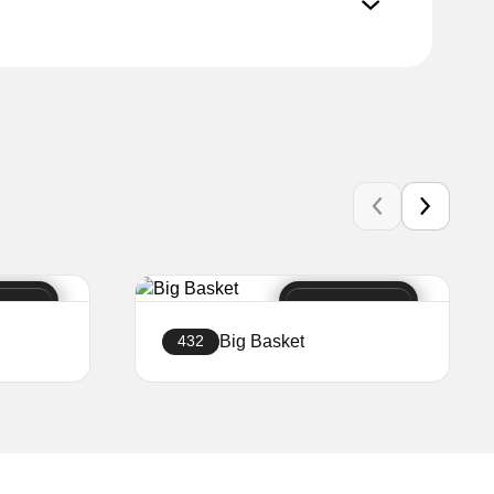
Big Basket
432
Δημιουργήστε