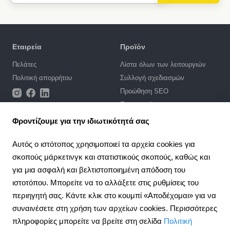
Εταιρεία
Προϊόν
Πελάτες
Λίστα όλων των λειτουργιών
Πολιτική απορρήτου
Συλλογή σχεδιασμών
Προώθηση SEO
Ενσωματώσεις
Τιμές
Φροντίζουμε για την ιδιωτικότητά σας
Υποστήριξη
Αυτός ο ιστότοπος χρησιμοποιεί τα αρχεία cookies για
σκοπούς μάρκετινγκ και στατιστικούς σκοπούς, καθώς και
Πύλη υποστήριξης
για μια ασφαλή και βελτιστοποιημένη απόδοση του
Γράψτε ένα αίτημα
ιστοτόπου. Μπορείτε να το αλλάξετε στις ρυθμίσεις του
Δημόσια σύμβαση
περιηγητή σας. Κάντε κλικ στο κουμπί «Αποδέχομαι» για να
συναινέσετε στη χρήση των αρχείων cookies. Περισσότερες
4.6
Σύμπραξη
924
κριτική
πληροφορίες μπορείτε να βρείτε στη σελίδα
Πολιτική
Πρόγραμμα συνεργασίας