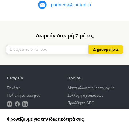
partners@cartum.io
Δωρεάν δοκιμή 7 μέρες
Δημιουργήστε
Εταιρεία
Προϊόν
Πελάτες
Λίστα όλων των λειτουργιών
Πολιτική απορρήτου
Συλλογή σχεδιασμών
Προώθηση SEO
Ενσωματώσεις
Τιμές
Φροντίζουμε για την ιδιωτικότητά σας