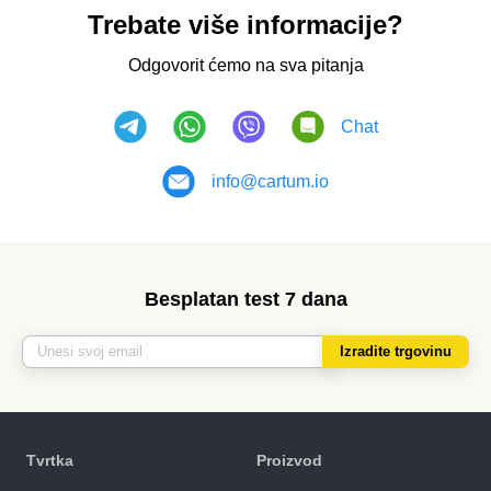
Trebate više informacije?
Odgovorit ćemo na sva pitanja
Chat
info@cartum.io
Besplatan test 7 dana
Izradite trgovinu
Tvrtka
Proizvod