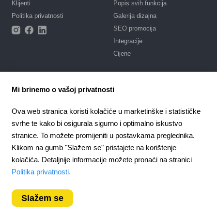
Klijenti
Popis svih funkcija
Politika privatnosti
Galerija dizajna
SEO promocija
Integracije
Cijene
Podrška
Mi brinemo o vašoj privatnosti
Portal za podršku s uputama
Napišite zahtjev
Ova web stranica koristi kolačiće u marketinške i statističke
Javni ugovor
svrhe te kako bi osigurala sigurno i optimalno iskustvo
stranice. To možete promijeniti u postavkama preglednika.
4.6
Partnerstvo
924
recenzije
Klikom na gumb "Slažem se" pristajete na korištenje
Partnerski program
kolačića. Detaljnije informacije možete pronaći na stranici
Croatia
Politika privatnosti.
Slažem se