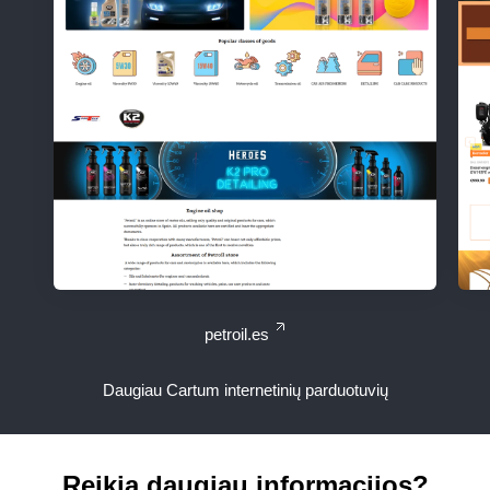
petroil.es
Daugiau Cartum internetinių parduotuvių
Reikia daugiau informacijos?