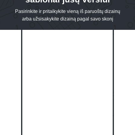
Pasirinkite ir pritaikykite vieną iš paruoštų dizainų
arba užsisakykite dizainą pagal savo skonį