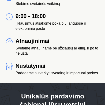
Stebime svetainės veikimą
9:00 - 18:00
Į klausimus atsakome pokalbių languose ir
elektroniniu paštu
Atnaujinimai
Svetainę atnaujiname be užklausų ar eilių. Ir po to
nelūžta
Nustatymai
Padedame sutvarkyti svetainę ir importuoti prekes
Unikalūs pardavimo
šablonai jūsų verslui