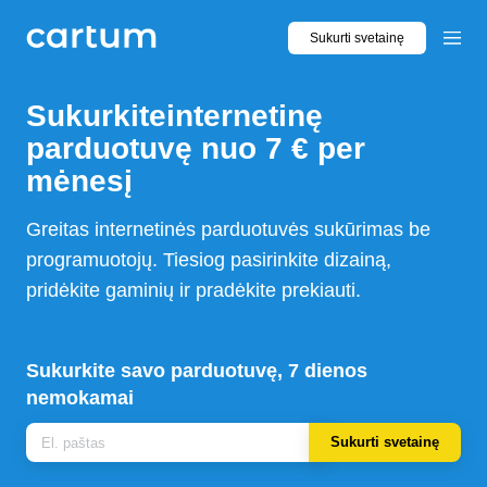
Sukurti svetainę
Sukurkite
internetinę
parduotuvę
nuo 7 € per
mėnesį
Greitas internetinės parduotuvės sukūrimas be
programuotojų. Tiesiog pasirinkite dizainą,
pridėkite gaminių ir pradėkite prekiauti.
Sukurkite savo parduotuvę, 7 dienos
nemokamai
Sukurti svetainę