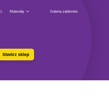
ci
Materiały
Galeria zablonów
Stwórz sklep