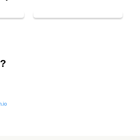
i?
.io