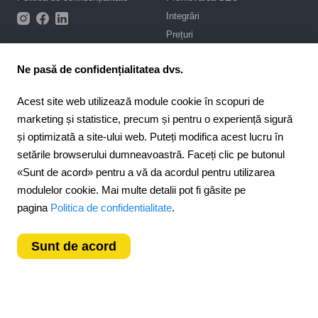
Integrări
Prețuri
Asistență
Ne pasă de confidențialitatea dvs.
Portal de asistență
Acest site web utilizează module cookie în scopuri de
Scrie-ne în chat
marketing și statistice, precum și pentru o experiență sigură
Contract public
și optimizată a site-ului web. Puteți modifica acest lucru în
setările browserului dumneavoastră. Faceți clic pe butonul
4.6
Pentru parteneri
924
recenzii
«Sunt de acord» pentru a vă da acordul pentru utilizarea
Program de afiliere
modulelor cookie. Mai multe detalii pot fi găsite pe
Romania
pagina
Politica de confidentialitate
.
Sunt de acord