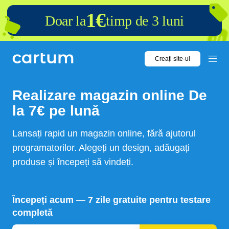
1€
Doar la
timp de 3 luni
Creați site-ul
Realizare
magazin online
De
la 7€ pe lună
Lansați rapid un magazin online, fără ajutorul
programatorilor. Alegeți un design, adăugați
produse și începeți să vindeți.
Începeți acum — 7 zile gratuite pentru testare
completă