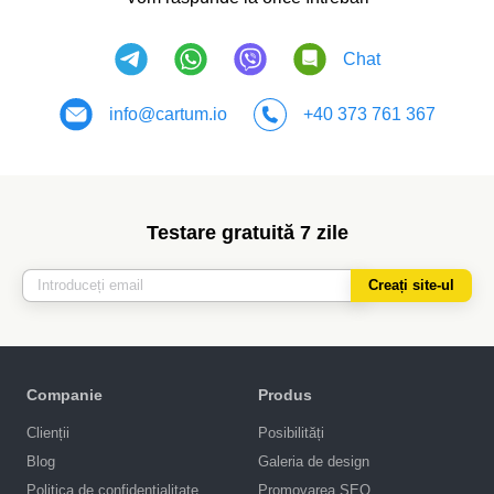
Chat
info@cartum.io
+40 373 761 367
Testare gratuită 7 zile
Creați site-ul
Companie
Produs
Clienții
Posibilități
Blog
Galeria de design
Politica de confidențialitate
Promovarea SEO