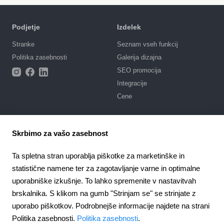
Podjetje
Izdelek
Stranke
Seznam vseh funkcij
Politika zasebnosti
Galerija dizajna
SEO promocija
Integracije
Cene
Podpora
Skrbimo za vašo zasebnost
Portal podpore
Napišite zahtevo
Ta spletna stran uporablja piškotke za marketinške in
Javno naročilo
statistične namene ter za zagotavljanje varne in optimalne
uporabniške izkušnje. To lahko spremenite v nastavitvah
4.6
924
отзыва
brskalnika. S klikom na gumb "Strinjam se" se strinjate z
uporabo piškotkov. Podrobnejše informacije najdete na strani
Slovenia
Politika zasebnosti.
Politika zasebnosti
.