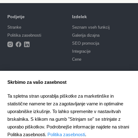
Podjetje
Izdelek
Stranke
Seznam vseh funkcij
Politika zasebnosti
Galerija dizajna
SEO promocija
Integracije
Cene
Podpora
Skrbimo za vašo zasebnost
Portal podpore
Napišite zahtevo
Ta spletna stran uporablja piškotke za marketinške in
Javno naročilo
statistične namene ter za zagotavljanje varne in optimalne
uporabniške izkušnje. To lahko spremenite v nastavitvah
4.6
924
отзыва
brskalnika. S klikom na gumb "Strinjam se" se strinjate z
uporabo piškotkov. Podrobnejše informacije najdete na strani
Slovenia
Politika zasebnosti.
Politika zasebnosti
.