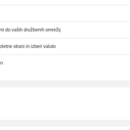
i do vaših družbenih omrežij
letne strani in izberi valuto
un