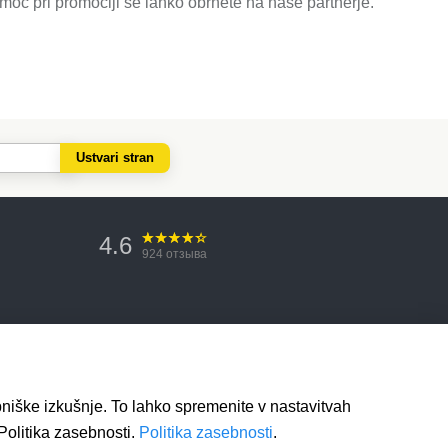
omoč pri promociji se lahko obrnete na naše partnerje.
Ustvari stran
4.6
924
отзыва
bniške izkušnje. To lahko spremenite v nastavitvah
Politika zasebnosti.
Politika zasebnosti
.