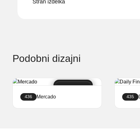
Stran izdelka
Podobni dizajni
Mercado
436
435
Ustvari stran