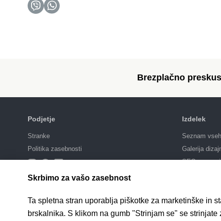
Brezplačno preskus
Podjetje
Izdelek
Stranke
Seznam vseh 
Politika zasebnosti
Galerija dizaj
SEO promoci
Integracije
Skrbimo za vašo zasebnost
Cene
Ta spletna stran uporablja piškotke za marketinške in s
brskalnika. S klikom na gumb "Strinjam se" se strinjate