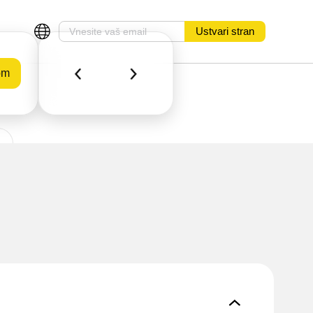
Ustvari stran
om