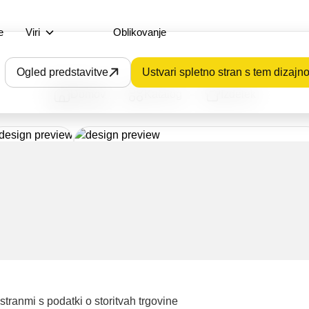
e
Viri
Oblikovanje
Ogled predstavitve
Ustvari spletno stran s tem dizajn
Domov
Katalog
Izdelek
tranmi s podatki o storitvah trgovine