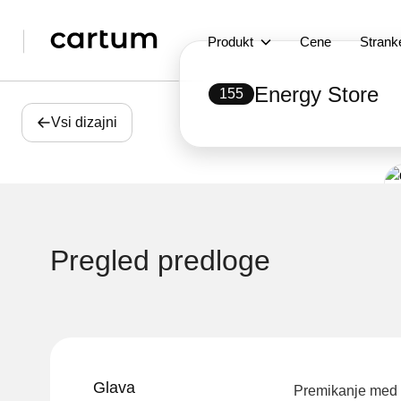
Produkt
Cene
Strank
Energy Store
155
Vsi dizajni
Pregled predloge
Glava
Premikanje med s