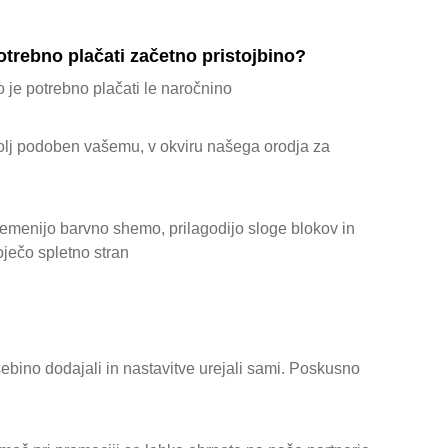
potrebno plačati začetno pristojbino?
 je potrebno plačati le naročnino
bolj podoben vašemu, v okviru našega orodja za
premenijo barvno shemo, prilagodijo sloge blokov in
oječo spletno stran
ebino dodajali in nastavitve urejali sami. Poskusno