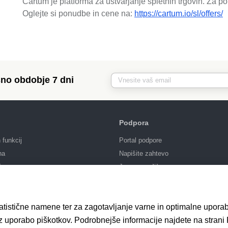
Cartum je platforma za ustvarjanje spletnih trgovin. Za p
Oglejte si ponudbe in cene na:
https://cartum.io/sl/offers/
no obdobje 7 dni
Podpora
funkcij
Portal podpore
na
Napišite zahtevo
ja
Javno naročilo
tatistične namene ter za zagotavljanje varne in optimalne upora
 z uporabo piškotkov. Podrobnejše informacije najdete na strani 