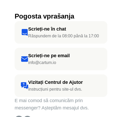
Pogosta vprašanja
Scrieți-ne în chat
Răspundem de la 08:00 până la 17:00
Scrieți-ne pe email
info@cartum.io
Vizitați Centrul de Ajutor
Instrucțiuni pentru site-ul dvs.
E mai comod să comunicăm prin
messenger? Așteptăm mesajul dvs.