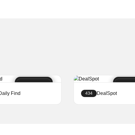
Daily Find
DealSpot
434
Ustvari stran
Ustvari stran