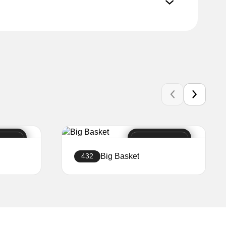
Big Basket
432
Ustvari stran