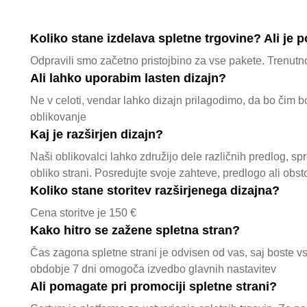
Koliko stane izdelava spletne trgovine? Ali je 
Odpravili smo začetno pristojbino za vse pakete. Trenutno
Ali lahko uporabim lasten dizajn?
Ne v celoti, vendar lahko dizajn prilagodimo, da bo čim 
oblikovanje
Kaj je razširjen dizajn?
Naši oblikovalci lahko združijo dele različnih predlog, s
obliko strani. Posredujte svoje zahteve, predlogo ali obst
Koliko stane storitev razširjenega dizajna?
Cena storitve je 150 €
Kako hitro se zažene spletna stran?
Čas zagona spletne strani je odvisen od vas, saj boste vs
obdobje 7 dni omogoča izvedbo glavnih nastavitev
Ali pomagate pri promociji spletne strani?