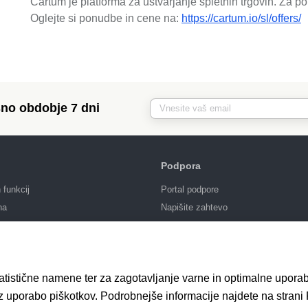
Cartum je platforma za ustvarjanje spletnih trgovin. Za p
Oglejte si ponudbe in cene na:
https://cartum.io/sl/offers/
no obdobje 7 dni
Podpora
funkcij
Portal podpore
na
Napišite zahtevo
ja
Javno naročilo
tatistične namene ter za zagotavljanje varne in optimalne upora
 z uporabo piškotkov. Podrobnejše informacije najdete na strani 