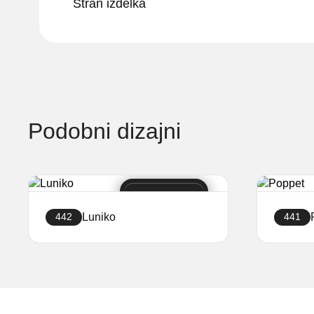
Stran izdelka
Podobni dizajni
Luniko
442
441
Ustvari stran