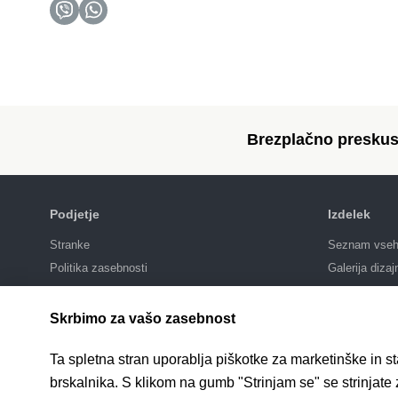
Brezplačno preskus
Podjetje
Izdelek
Stranke
Seznam vseh 
Politika zasebnosti
Galerija dizaj
SEO promoci
Integracije
Skrbimo za vašo zasebnost
Cene
Ta spletna stran uporablja piškotke za marketinške in s
brskalnika. S klikom na gumb "Strinjam se" se strinjate