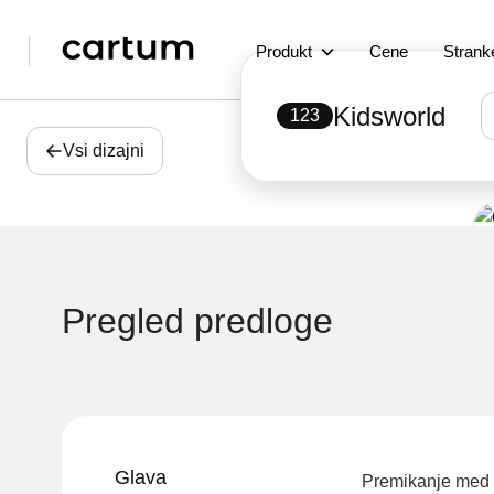
Produkt
Cene
Strank
Kidsworld
123
Vsi dizajni
Pregled predloge
Glava
Premikanje med s