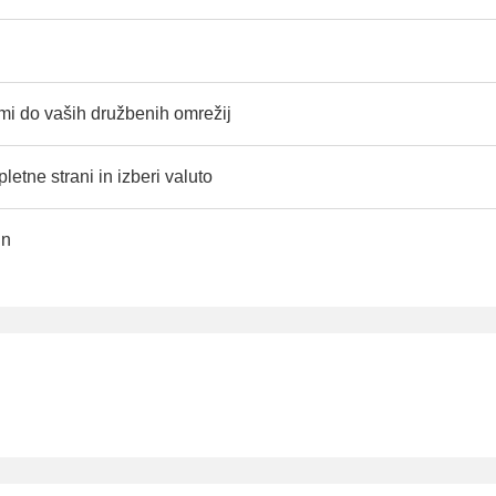
i do vaših družbenih omrežij
letne strani in izberi valuto
un