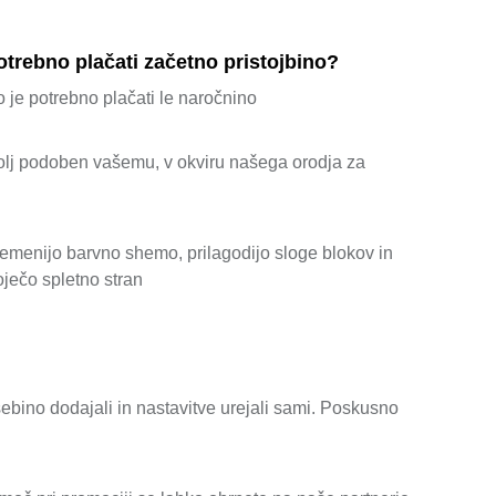
potrebno plačati začetno pristojbino?
 je potrebno plačati le naročnino
bolj podoben vašemu, v okviru našega orodja za
premenijo barvno shemo, prilagodijo sloge blokov in
oječo spletno stran
ebino dodajali in nastavitve urejali sami. Poskusno