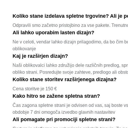
Koliko stane izdelava spletne trgovine? Ali je 
Odpravili smo začetno pristojbino za vse pakete. Trenutno
Ali lahko uporabim lasten dizajn?
Ne v celoti, vendar lahko dizajn prilagodimo, da bo čim 
oblikovanje
Kaj je razširjen dizajn?
Naši oblikovalci lahko združijo dele različnih predlog, s
obliko strani. Posredujte svoje zahteve, predlogo ali obst
Koliko stane storitev razširjenega dizajna?
Cena storitve je 150 €
Kako hitro se zažene spletna stran?
Čas zagona spletne strani je odvisen od vas, saj boste vs
obdobje 7 dni omogoča izvedbo glavnih nastavitev
Ali pomagate pri promociji spletne strani?