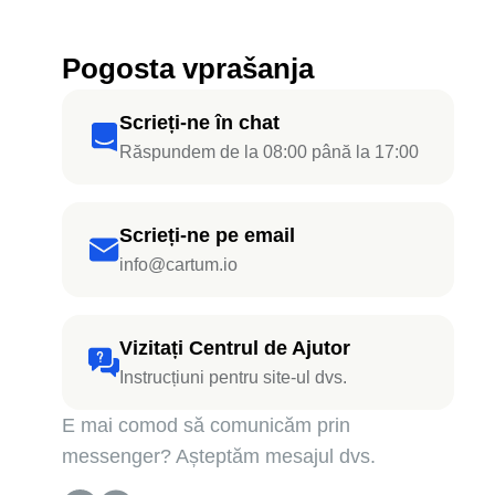
Pogosta vprašanja
Scrieți-ne în chat
Răspundem de la 08:00 până la 17:00
Scrieți-ne pe email
info@cartum.io
Vizitați Centrul de Ajutor
Instrucțiuni pentru site-ul dvs.
E mai comod să comunicăm prin
messenger? Așteptăm mesajul dvs.