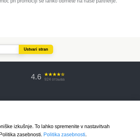
omoč pri promociji se lahko obrnete na naše partnerje.
Ustvari stran
4.6
924
отзыва
bniške izkušnje. To lahko spremenite v nastavitvah
Politika zasebnosti.
Politika zasebnosti
.