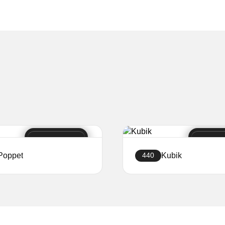
Poppet
Kubik
440
Ustvari stran
Ustvari stran