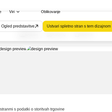
e
Viri
Oblikovanje
Ogled predstavitve
Ustvari spletno stran s tem dizajnom
Domov
Katalog
Izdelek
tranmi s podatki o storitvah trgovine