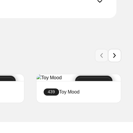
Toy Mood
439
Ustvari stran