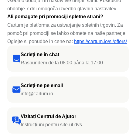
vsebino dodajali in nastavitve urejali sami. Poskusno
obdobje 7 dni omogoča izvedbo glavnih nastavitev
Ali pomagate pri promociji spletne strani?
Cartum je platforma za ustvarjanje spletnih trgovin. Za
pomoč pri promociji se lahko obrnete na naše partnerje.
Oglejte si ponudbe in cene na:
https://cartum.io/sl/offers/
Scrieți-ne în chat
Răspundem de la 08:00 până la 17:00
Scrieți-ne pe email
info@cartum.io
Vizitați Centrul de Ajutor
Instrucțiuni pentru site-ul dvs.