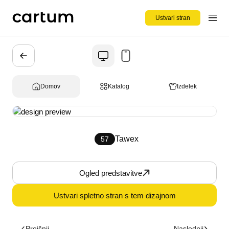
Ustvari stran
Domov
Katalog
Izdelek
Tawex
57
Ogled predstavitve
Ustvari spletno stran s tem dizajnom
Prejšnji
Naslednji