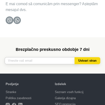
E mai comod să comunicăm prin messenger? Așteptăm
mesajul dvs.
Brezplačno preskusno obdobje 7 dni
Ustvari stran
Podjetje
Izdelek
Stranke
Seznam vseh funkcij
Politika zasebnosti
Galerija dizajna
SEO promocija