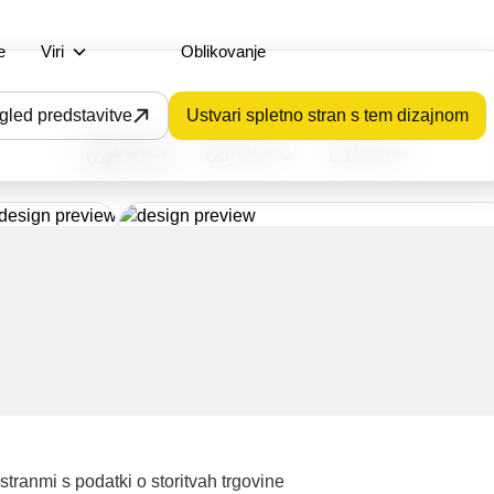
e
Viri
Oblikovanje
gled predstavitve
Ustvari spletno stran s tem dizajnom
Domov
Katalog
Izdelek
tranmi s podatki o storitvah trgovine