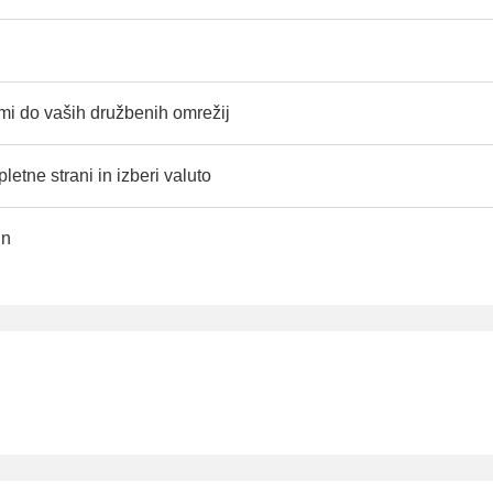
i do vaših družbenih omrežij
letne strani in izberi valuto
un