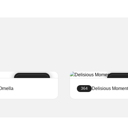
Ornella
Delisious Momen
364
Ustvari stran
Ustvari stran