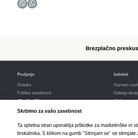
Brezplačno preskus
Podjetje
Izdelek
Stranke
Seznam vseh 
Politika zasebnosti
Galerija dizaj
SEO promoci
Integracije
Skrbimo za vašo zasebnost
Cene
Ta spletna stran uporablja piškotke za marketinške in s
brskalnika. S klikom na gumb "Strinjam se" se strinjate