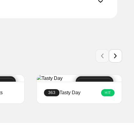
ts
Tasty Day
363
HIT
Ustvari stran