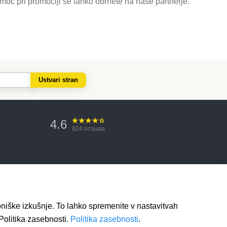
omoč pri promociji se lahko obrnete na naše partnerje.
Ustvari stran
4.6
924
отзыва
bniške izkušnje. To lahko spremenite v nastavitvah
Politika zasebnosti.
Politika zasebnosti
.