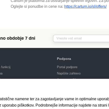
Cartum je platforma za ustvarjanje spletnih trgovin. Za p
Oglejte si ponudbe in cene na:
https://cartum.io/sl/offers/
no obdobje 7 dni
Podpora
funkcij
Portal podpore
na
Napišite zahtevo
ja
Javno naročilo
tatistične namene ter za zagotavljanje varne in optimalne upora
 z uporabo piškotkov. Podrobnejše informacije najdete na strani 