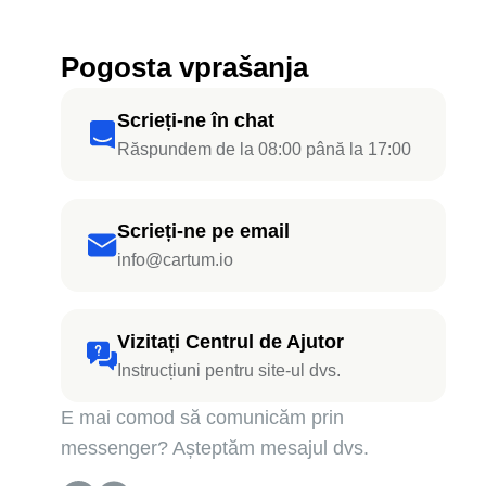
Pogosta vprašanja
Scrieți-ne în chat
Răspundem de la 08:00 până la 17:00
Scrieți-ne pe email
info@cartum.io
Vizitați Centrul de Ajutor
Instrucțiuni pentru site-ul dvs.
E mai comod să comunicăm prin
messenger? Așteptăm mesajul dvs.