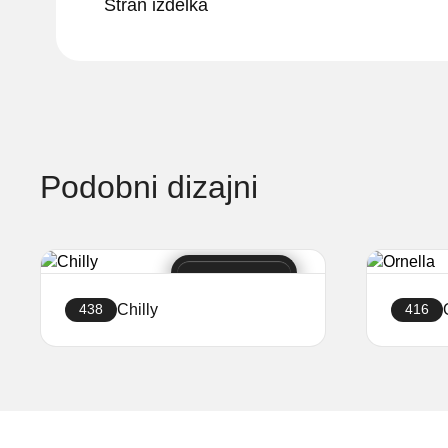
Stran izdelka
Podobni dizajni
Chilly
438
416
Ustvari stran