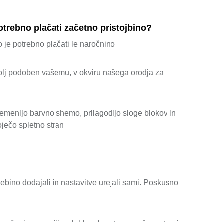
potrebno plačati začetno pristojbino?
 je potrebno plačati le naročnino
bolj podoben vašemu, v okviru našega orodja za
premenijo barvno shemo, prilagodijo sloge blokov in
oječo spletno stran
ebino dodajali in nastavitve urejali sami. Poskusno