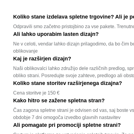
Koliko stane izdelava spletne trgovine? Ali je 
Odpravili smo začetno pristojbino za vse pakete. Trenutno
Ali lahko uporabim lasten dizajn?
Ne v celoti, vendar lahko dizajn prilagodimo, da bo čim 
oblikovanje
Kaj je razširjen dizajn?
Naši oblikovalci lahko združijo dele različnih predlog, s
obliko strani. Posredujte svoje zahteve, predlogo ali obst
Koliko stane storitev razširjenega dizajna?
Cena storitve je 150 €
Kako hitro se zažene spletna stran?
Čas zagona spletne strani je odvisen od vas, saj boste vs
obdobje 7 dni omogoča izvedbo glavnih nastavitev
Ali pomagate pri promociji spletne strani?