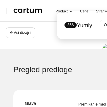
Produkt
Cene
Strank
Yumly
366
O
Vsi dizajni
Pregled predloge
Glava
Premikanje med s