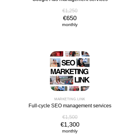
€1,250
€650
monthly
MARKETING.LINK
Full-cycle SEO management services
€1,500
€1,300
monthly