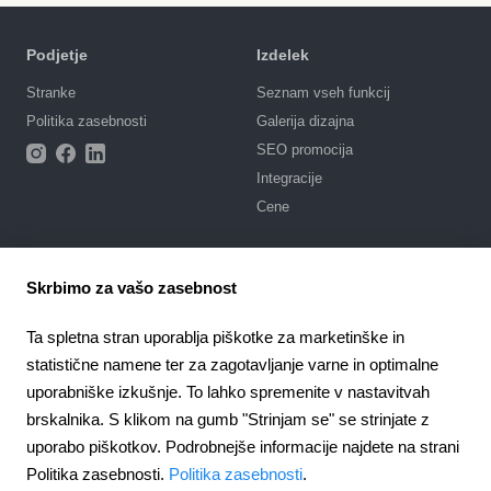
Podjetje
Izdelek
Stranke
Seznam vseh funkcij
Politika zasebnosti
Galerija dizajna
SEO promocija
Integracije
Cene
Podpora
Skrbimo za vašo zasebnost
Portal podpore
Napišite zahtevo
Ta spletna stran uporablja piškotke za marketinške in
Javno naročilo
statistične namene ter za zagotavljanje varne in optimalne
uporabniške izkušnje. To lahko spremenite v nastavitvah
4.6
924
отзыва
brskalnika. S klikom na gumb "Strinjam se" se strinjate z
uporabo piškotkov. Podrobnejše informacije najdete na strani
Slovenia
Politika zasebnosti.
Politika zasebnosti
.