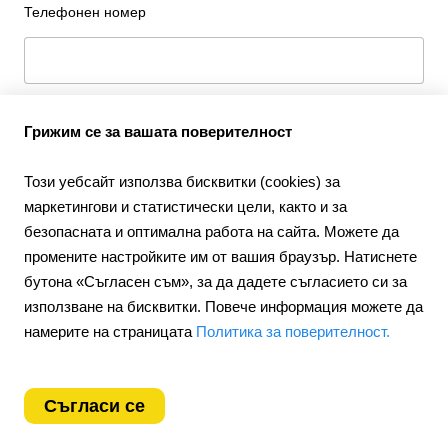
Телефонен номер
Страна, в която се намира вашият бизнес
Грижим се за вашата поверителност
Този уебсайт използва бисквитки (cookies) за
маркетингови и статистически цели, както и за
Потвърждавам съгласието си с
Общите условия
безопасната и оптимална работа на сайта. Можете да
промените настройките им от вашия браузър. Натиснете
Създайте уебсайт
бутона «Съгласен съм», за да дадете съгласието си за
използване на бисквитки. Повече информация можете да
намерите на страницата
Политика за поверителност.
Съгласи се