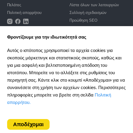
Πελάτες
Λίστα όλων των λειτουργιών
Πολιτική απορρήτου
Συλλογή σχεδιασμών
Προώθηση SEO
Ενσωματώσεις
Τιμές
Φροντίζουμε για την ιδιωτικότητά σας
Υποστήριξη
Αυτός ο ιστότοπος χρησιμοποιεί τα αρχεία cookies για
σκοπούς μάρκετινγκ και στατιστικούς σκοπούς, καθώς και
Πύλη υποστήριξης
για μια ασφαλή και βελτιστοποιημένη απόδοση του
Γράψτε ένα αίτημα
ιστοτόπου. Μπορείτε να το αλλάξετε στις ρυθμίσεις του
Δημόσια σύμβαση
περιηγητή σας. Κάντε κλικ στο κουμπί «Αποδέχομαι» για να
συναινέσετε στη χρήση των αρχείων cookies. Περισσότερες
4.6
Σύμπραξη
924
κριτική
πληροφορίες μπορείτε να βρείτε στη σελίδα
Πολιτική
Πρόγραμμα συνεργασίας
απορρήτου.
Greece
Αποδέχομαι