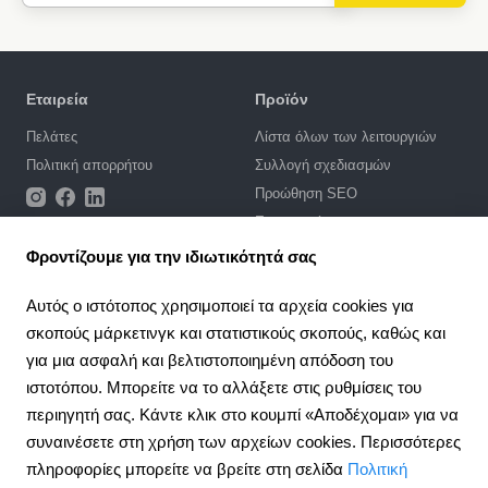
Εταιρεία
Προϊόν
Πελάτες
Λίστα όλων των λειτουργιών
Πολιτική απορρήτου
Συλλογή σχεδιασμών
Προώθηση SEO
Ενσωματώσεις
Τιμές
Φροντίζουμε για την ιδιωτικότητά σας
Υποστήριξη
Αυτός ο ιστότοπος χρησιμοποιεί τα αρχεία cookies για
σκοπούς μάρκετινγκ και στατιστικούς σκοπούς, καθώς και
Πύλη υποστήριξης
για μια ασφαλή και βελτιστοποιημένη απόδοση του
Γράψτε ένα αίτημα
ιστοτόπου. Μπορείτε να το αλλάξετε στις ρυθμίσεις του
Δημόσια σύμβαση
περιηγητή σας. Κάντε κλικ στο κουμπί «Αποδέχομαι» για να
συναινέσετε στη χρήση των αρχείων cookies. Περισσότερες
4.6
Σύμπραξη
924
κριτική
πληροφορίες μπορείτε να βρείτε στη σελίδα
Πολιτική
Πρόγραμμα συνεργασίας