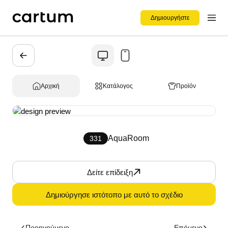
Δημιουργήστε
Αρχική
Κατάλογος
Προϊόν
AquaRoom
331
Δείτε επίδειξη
Δημιούργησε ιστότοπο με αυτό το σχέδιο
Προηγούμενο
Επόμενο