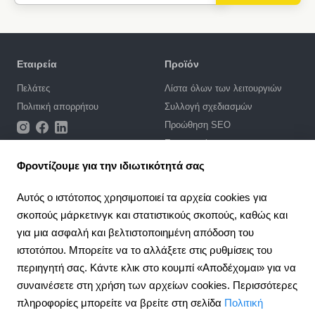
Εταιρεία
Προϊόν
Πελάτες
Λίστα όλων των λειτουργιών
Πολιτική απορρήτου
Συλλογή σχεδιασμών
Προώθηση SEO
Ενσωματώσεις
Τιμές
Φροντίζουμε για την ιδιωτικότητά σας
Υποστήριξη
Αυτός ο ιστότοπος χρησιμοποιεί τα αρχεία cookies για
σκοπούς μάρκετινγκ και στατιστικούς σκοπούς, καθώς και
Πύλη υποστήριξης
για μια ασφαλή και βελτιστοποιημένη απόδοση του
Γράψτε ένα αίτημα
ιστοτόπου. Μπορείτε να το αλλάξετε στις ρυθμίσεις του
Δημόσια σύμβαση
περιηγητή σας. Κάντε κλικ στο κουμπί «Αποδέχομαι» για να
συναινέσετε στη χρήση των αρχείων cookies. Περισσότερες
4.6
Σύμπραξη
924
κριτική
πληροφορίες μπορείτε να βρείτε στη σελίδα
Πολιτική
Πρόγραμμα συνεργασίας