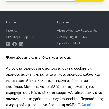
Εταιρεία
Προϊόν
Πελάτες
Λίστα όλων των λειτουργιών
Πολιτική απορρήτου
Συλλογή σχεδιασμών
Προώθηση SEO
Ενσωματώσεις
Τιμές
Φροντίζουμε για την ιδιωτικότητά σας
Υποστήριξη
Αυτός ο ιστότοπος χρησιμοποιεί τα αρχεία cookies για
σκοπούς μάρκετινγκ και στατιστικούς σκοπούς, καθώς και
Πύλη υποστήριξης
για μια ασφαλή και βελτιστοποιημένη απόδοση του
Γράψτε ένα αίτημα
ιστοτόπου. Μπορείτε να το αλλάξετε στις ρυθμίσεις του
Δημόσια σύμβαση
περιηγητή σας. Κάντε κλικ στο κουμπί «Αποδέχομαι» για να
συναινέσετε στη χρήση των αρχείων cookies. Περισσότερες
4.6
Σύμπραξη
924
κριτική
πληροφορίες μπορείτε να βρείτε στη σελίδα
Πολιτική
Πρόγραμμα συνεργασίας