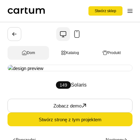
Stwórz sklep
Dom
Katalog
Produkt
Solaris
149
Zobacz demo
Stwórz stronę z tym projektem
Poprzedni
Następny