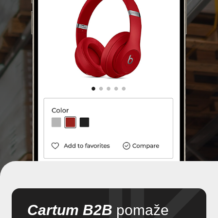
Cartum B2B
pomaže