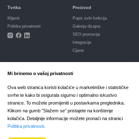
Tvrtka
Proizvod
Klijenti
Popis svih funkcija
Politika privatnosti
Galerija dizajna
SEO promocija
Integracije
Cijene
Podrška
Mi brinemo o vašoj privatnosti
Portal za podršku s uputama
Napišite zahtjev
Ova web stranica koristi kolačiće u marketinške i statističke
Javni ugovor
svrhe te kako bi osigurala sigurno i optimalno iskustvo
stranice. To možete promijeniti u postavkama preglednika.
4.6
Partnerstvo
Klikom na gumb "Slažem se" pristajete na korištenje
924
recenzije
Partnerski program
kolačića. Detaljnije informacije možete pronaći na stranici
Croatia
Politika privatnosti.