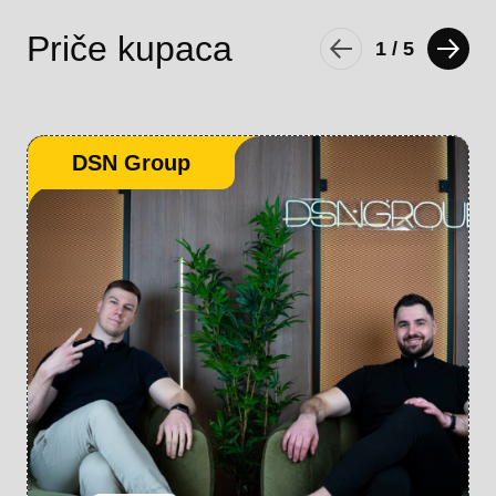
Priče kupaca
1
/
5
DSN Group