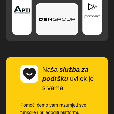
Naša
služba za
podršku
uvijek je
s vama
Pomoći ćemo vam razumjeti sve
funkcije i prilagoditi platformu