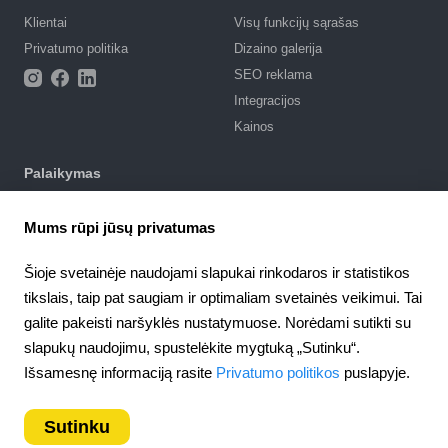
Klientai
Visų funkcijų sąrašas
Privatumo politika
Dizaino galerija
SEO reklama
Integracijos
Kainos
Palaikymas
Palaikymo portalas
Mums rūpi jūsų privatumas
Parašyti užklausą
Naudojimosi sąlygos
Šioje svetainėje naudojami slapukai rinkodaros ir statistikos
tikslais, taip pat saugiam ir optimaliam svetainės veikimui. Tai
4.6
Partnerystė
924
atsiliepimai
galite pakeisti naršyklės nustatymuose. Norėdami sutikti su
Partnerių programa
slapukų naudojimu, spustelėkite mygtuką „Sutinku“.
Lithuania
Išsamesnę informaciją rasite
Privatumo politikos
puslapyje.
Sutinku