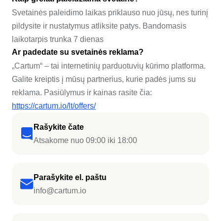
Svetainės paleidimo laikas priklauso nuo jūsų, nes turinį
pildysite ir nustatymus atliksite patys. Bandomasis
laikotarpis trunka 7 dienas
Ar padedate su svetainės reklama?
„Cartum“ – tai internetinių parduotuvių kūrimo platforma.
Galite kreiptis į mūsų partnerius, kurie padės jums su
reklama. Pasiūlymus ir kainas rasite čia:
https://cartum.io/lt/offers/
Rašykite čate
Atsakome nuo 09:00 iki 18:00
Parašykite el. paštu
info@cartum.io