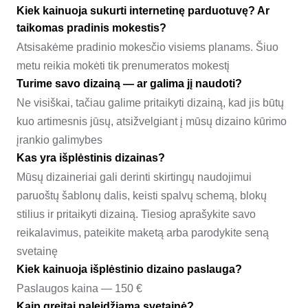
Kiek kainuoja sukurti internetinę parduotuvę? Ar
taikomas pradinis mokestis?
Atsisakėme pradinio mokesčio visiems planams. Šiuo
metu reikia mokėti tik prenumeratos mokestį
Turime savo dizainą — ar galima jį naudoti?
Ne visiškai, tačiau galime pritaikyti dizainą, kad jis būtų
kuo artimesnis jūsų, atsižvelgiant į mūsų dizaino kūrimo
įrankio galimybes
Kas yra išplėstinis dizainas?
Mūsų dizaineriai gali derinti skirtingų naudojimui
paruoštų šablonų dalis, keisti spalvų schemą, blokų
stilius ir pritaikyti dizainą. Tiesiog aprašykite savo
reikalavimus, pateikite maketą arba parodykite seną
svetainę
Kiek kainuoja išplėstinio dizaino paslauga?
Paslaugos kaina — 150 €
Kaip greitai paleidžiama svetainė?