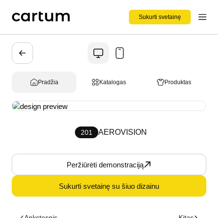
Sukurti svetainę
Pradžia
Katalogas
Produktas
AEROVISION
201
Peržiūrėti demonstraciją
Sukurti svetainę su šiuo dizainu
Ankstesnis
Kitas