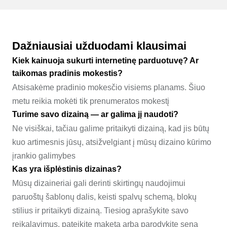
Dažniausiai užduodami klausimai
Kiek kainuoja sukurti internetinę parduotuvę? Ar
taikomas pradinis mokestis?
Atsisakėme pradinio mokesčio visiems planams. Šiuo
metu reikia mokėti tik prenumeratos mokestį
Turime savo dizainą — ar galima jį naudoti?
Ne visiškai, tačiau galime pritaikyti dizainą, kad jis būtų
kuo artimesnis jūsų, atsižvelgiant į mūsų dizaino kūrimo
įrankio galimybes
Kas yra išplėstinis dizainas?
Mūsų dizaineriai gali derinti skirtingų naudojimui
paruoštų šablonų dalis, keisti spalvų schemą, blokų
stilius ir pritaikyti dizainą. Tiesiog aprašykite savo
reikalavimus, pateikite maketą arba parodykite seną