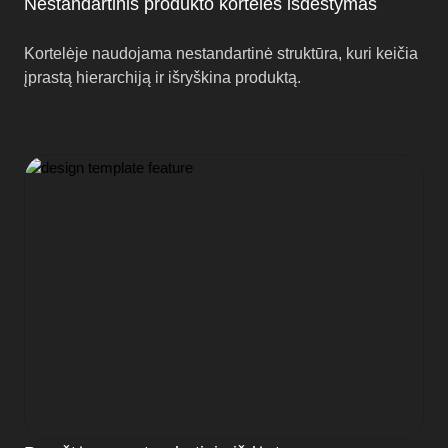
Nestandartinis produkto kortelės išdėstymas
Kortelėje naudojama nestandartinė struktūra, kuri keičia
įprastą hierarchiją ir išryškina produktą.