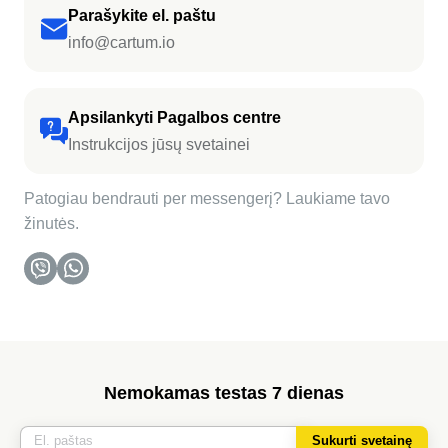
Parašykite el. paštu
info@cartum.io
Apsilankyti Pagalbos centre
Instrukcijos jūsų svetainei
Patogiau bendrauti per messengerį? Laukiame tavo
žinutės.
Nemokamas testas 7 dienas
Sukurti svetainę