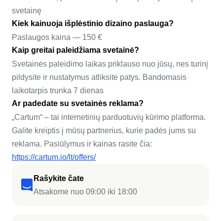
svetainę
Kiek kainuoja išplėstinio dizaino paslauga?
Paslaugos kaina — 150 €
Kaip greitai paleidžiama svetainė?
Svetainės paleidimo laikas priklauso nuo jūsų, nes turinį
pildysite ir nustatymus atliksite patys. Bandomasis
laikotarpis trunka 7 dienas
Ar padedate su svetainės reklama?
„Cartum“ – tai internetinių parduotuvių kūrimo platforma.
Galite kreiptis į mūsų partnerius, kurie padės jums su
reklama. Pasiūlymus ir kainas rasite čia:
https://cartum.io/lt/offers/
Rašykite čate
Atsakome nuo 09:00 iki 18:00