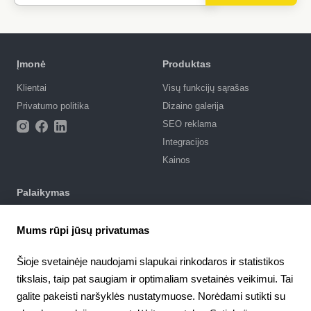
Įmonė
Produktas
Klientai
Visų funkcijų sąrašas
Privatumo politika
Dizaino galerija
SEO reklama
Integracijos
Kainos
Palaikymas
Palaikymo portalas
Mums rūpi jūsų privatumas
Parašyti užklausą
Naudojimosi sąlygos
Šioje svetainėje naudojami slapukai rinkodaros ir statistikos
tikslais, taip pat saugiam ir optimaliam svetainės veikimui. Tai
4.6
Partnerystė
924
atsiliepimai
galite pakeisti naršyklės nustatymuose. Norėdami sutikti su
Partnerių programa