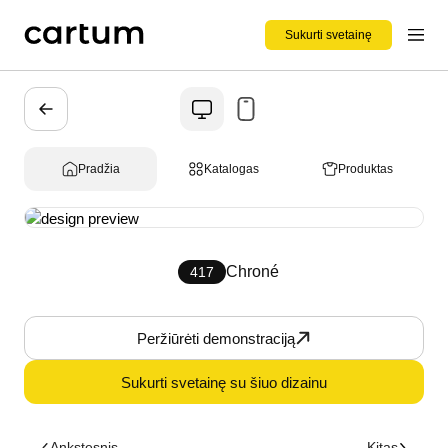
Sukurti svetainę
Pradžia
Katalogas
Produktas
Chroné
417
Peržiūrėti demonstraciją
Sukurti svetainę su šiuo dizainu
Ankstesnis
Kitas