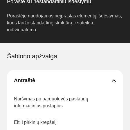
Poraštė su nestandartiniu išdėstymu
Poraštėje naudojamas neįprastas elementų išdėstymas,
kuris laužo standartinę struktūrą ir suteikia
individualumo.
Šablono apžvalga
Antraštė
Naršymas po parduotuvės paslaugų
informacinius puslapius
Eiti į pirkinių krepšelį