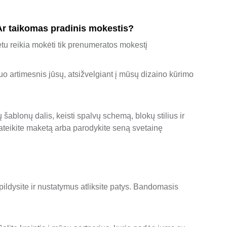
 Ar taikomas pradinis mokestis?
u reikia mokėti tik prenumeratos mokestį
 kuo artimesnis jūsų, atsižvelgiant į mūsų dizaino kūrimo
 šablonų dalis, keisti spalvų schemą, blokų stilius ir
 pateikite maketą arba parodykite seną svetainę
pildysite ir nustatymus atliksite patys. Bandomasis