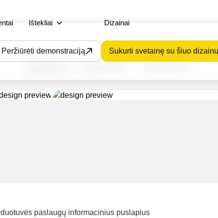
entai
Ištekliai
Dizainai
Peržiūrėti demonstraciją
Sukurti svetainę su šiuo dizain
Pradžia
Katalogas
Produktas
duotuvės paslaugų informacinius puslapius