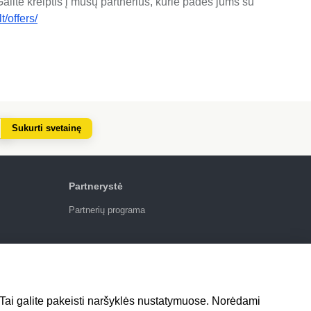
Galite kreiptis į mūsų partnerius, kurie padės jums su
t/offers/
Sukurti svetainę
Partnerystė
Partnerių programa
4.6
924
atsiliepimai
i. Tai galite pakeisti naršyklės nustatymuose. Norėdami