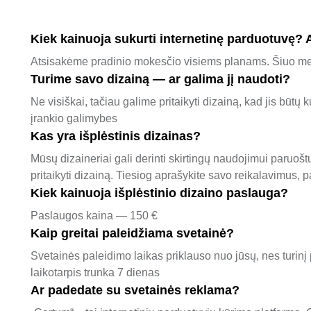
Kiek kainuoja sukurti internetinę parduotuvę?
Atsisakėme pradinio mokesčio visiems planams. Šiuo met
Turime savo dizainą — ar galima jį naudoti?
Ne visiškai, tačiau galime pritaikyti dizainą, kad jis būtų
įrankio galimybes
Kas yra išplėstinis dizainas?
Mūsų dizaineriai gali derinti skirtingų naudojimui paruoštų
pritaikyti dizainą. Tiesiog aprašykite savo reikalavimus,
Kiek kainuoja išplėstinio dizaino paslauga?
Paslaugos kaina — 150 €
Kaip greitai paleidžiama svetainė?
Svetainės paleidimo laikas priklauso nuo jūsų, nes turinį 
laikotarpis trunka 7 dienas
Ar padedate su svetainės reklama?