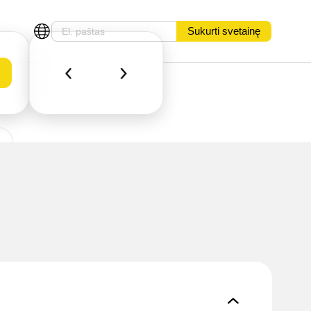
Sukurti svetainę
u