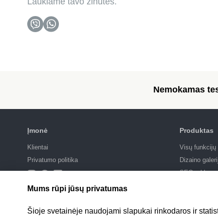
Laukiame tavo žinutės.
Nemokamas tes
Įmonė
Produktas
Klientai
Visų funkcijų
Privatumo politika
Dizaino galeri
SEO reklama
Integracijos
Mums rūpi jūsų privatumas
Kainos
Šioje svetainėje naudojami slapukai rinkodaros ir statis