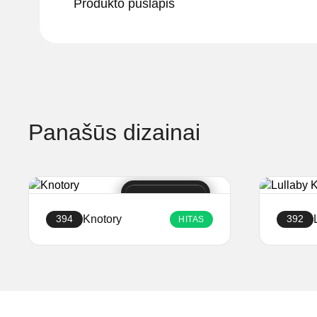
Produkto puslapis
Panašūs dizainai
Knotory
394
392
HITAS
Sukurti svetainę