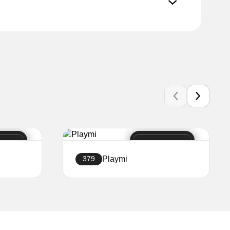
Playmi
379
Sukurti svetainę