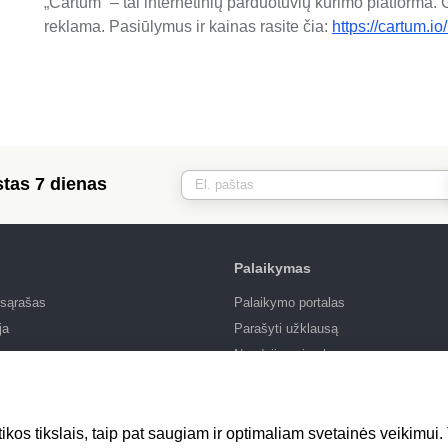
„Cartum“ – tai internetinių parduotuvių kūrimo platforma. 
reklama. Pasiūlymus ir kainas rasite čia:
https://cartum.io/l
tas 7 dienas
Palaikymas
 sąrašas
Palaikymo portalas
ja
Parašyti užklausą
Naudojimosi sąlygos
tikos tikslais, taip pat saugiam ir optimaliam svetainės veikimu