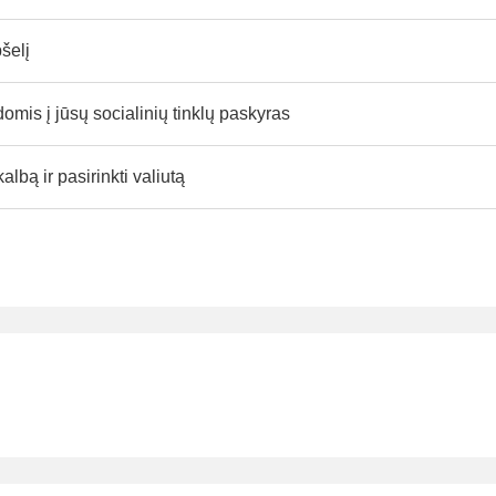
pšelį
omis į jūsų socialinių tinklų paskyras
albą ir pasirinkti valiutą