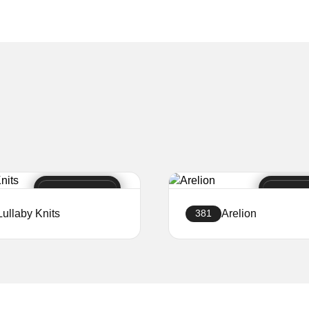
Lullaby Knits
Arelion
381
Sukurti svetainę
Sukurti svetainę