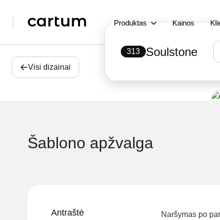
Produktas
Kainos
Kli
Soulstone
313
Visi dizainai
Šablono apžvalga
Antraštė
Naršymas po par