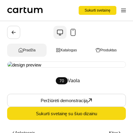
Sukurti svetainę
Pradžia
Katalogas
Produktas
Vaola
70
Peržiūrėti demonstraciją
Sukurti svetainę su šiuo dizainu
Ankstesnis
Kitas