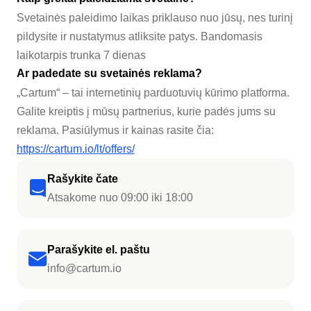
Svetainės paleidimo laikas priklauso nuo jūsų, nes turinį
pildysite ir nustatymus atliksite patys. Bandomasis
laikotarpis trunka 7 dienas
Ar padedate su svetainės reklama?
„Cartum“ – tai internetinių parduotuvių kūrimo platforma.
Galite kreiptis į mūsų partnerius, kurie padės jums su
reklama. Pasiūlymus ir kainas rasite čia:
https://cartum.io/lt/offers/
Rašykite čate
Atsakome nuo 09:00 iki 18:00
Parašykite el. paštu
info@cartum.io