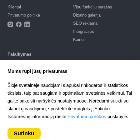
Klientai
Visų funkcijų sąrašas
Privatumo politika
Dizaino galerija
SEO reklama
Integracijos
Kainos
Palaikymas
Palaikymo portalas
Mums rūpi jūsų privatumas
Parašyti užklausą
Naudojimosi sąlygos
Šioje svetainėje naudojami slapukai rinkodaros ir statistikos
tikslais, taip pat saugiam ir optimaliam svetainės veikimui. Tai
4.6
Partnerystė
924
atsiliepimai
galite pakeisti naršyklės nustatymuose. Norėdami sutikti su
Partnerių programa
slapukų naudojimu, spustelėkite mygtuką „Sutinku“.
Lithuania
Išsamesnę informaciją rasite
Privatumo politikos
puslapyje.
Sutinku