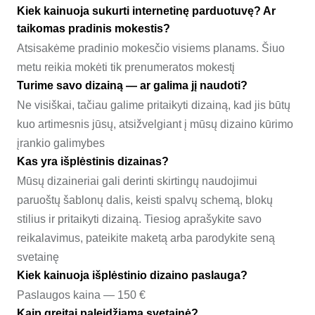
Kiek kainuoja sukurti internetinę parduotuvę? Ar
taikomas pradinis mokestis?
Atsisakėme pradinio mokesčio visiems planams. Šiuo
metu reikia mokėti tik prenumeratos mokestį
Turime savo dizainą — ar galima jį naudoti?
Ne visiškai, tačiau galime pritaikyti dizainą, kad jis būtų
kuo artimesnis jūsų, atsižvelgiant į mūsų dizaino kūrimo
įrankio galimybes
Kas yra išplėstinis dizainas?
Mūsų dizaineriai gali derinti skirtingų naudojimui
paruoštų šablonų dalis, keisti spalvų schemą, blokų
stilius ir pritaikyti dizainą. Tiesiog aprašykite savo
reikalavimus, pateikite maketą arba parodykite seną
svetainę
Kiek kainuoja išplėstinio dizaino paslauga?
Paslaugos kaina — 150 €
Kaip greitai paleidžiama svetainė?