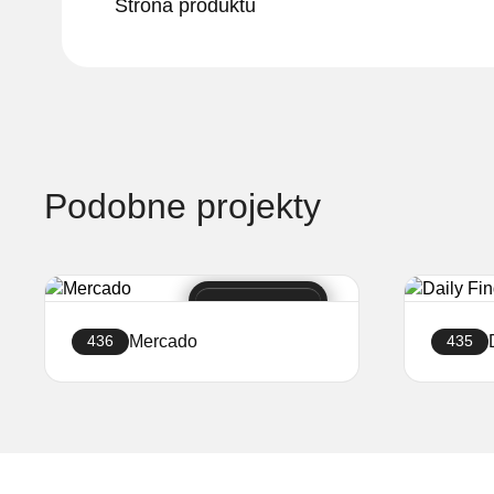
Strona produktu
Podobne projekty
Mercado
436
435
Stwórz sklep