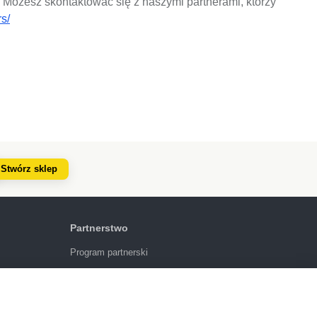
. Możesz skontaktować się z naszymi partnerami, którzy
rs/
Stwórz sklep
Partnerstwo
Program partnerski
4.6
924
opinie