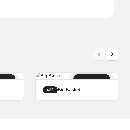
Big Basket
432
Stwórz sklep