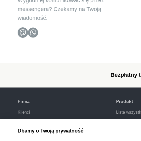
Wygodniej komunikować się przez
messengera? Czekamy na Twoją
wiadomość.
Bezpłatny t
Firma
Produkt
Klienci
Lista wszystk
Polityka prywatności
Galeria szab
SEO-pozycjo
Dbamy o Twoją prywatność
Integracje