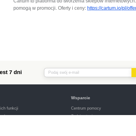
Cartum to platforma do tworzenia sklepów internetowych
pomogą w promocji. Oferty i ceny:
https://cartum.io/pl/offe
est 7 dni
Wsparcie
ich funkcji
Centrum pomocy
lonów
Zadaj pytanie
nowanie
Warunki korzystania