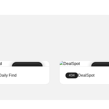
Daily Find
DealSpot
434
Stwórz sklep
Stwórz sklep