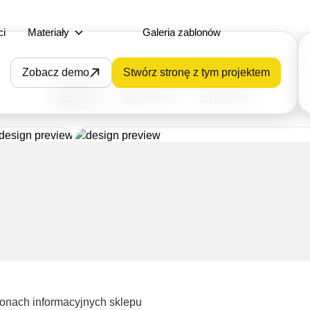
ci
Materiały
Galeria zablonów
Zobacz demo
Stwórz stronę z tym projektem
Dom
Katalog
Produkt
ronach informacyjnych sklepu