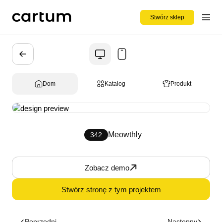
Stwórz sklep
Dom
Katalog
Produkt
Meowthly
342
Zobacz demo
Stwórz stronę z tym projektem
Poprzedni
Następny