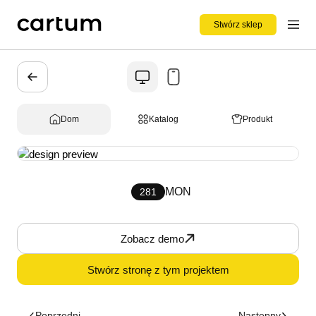
Stwórz sklep
Dom
Katalog
Produkt
MON
281
Zobacz demo
Stwórz stronę z tym projektem
Poprzedni
Następny