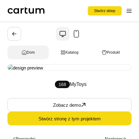
Stwórz sklep
Dom
Katalog
Produkt
MyToys
168
Zobacz demo
Stwórz stronę z tym projektem
Poprzedni
Następny