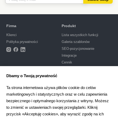
Firma
Produkt
Klienci
Lista wszystkich funkcji
Polityka prywatności
Galeria szablonów
SEO-pozycjonowanie
Integracje
Cennik
Wsparcie
Dbamy o Twoją prywatność
Centrum pomocy
Ta strona internetowa używa plików cookie do celów
Zadaj pytanie
marketingowych i statystycznych oraz w celu zapewnienia
Warunki korzystania
bezpiecznego i optymalnego korzystania z witryny. Możesz
to zmienić w ustawieniach swojej przeglądarki. Kliknij
4.6
Partnerstwo
924
opinie
przycisk «Akceptuję cookies», aby wyrazić zgodę na ich