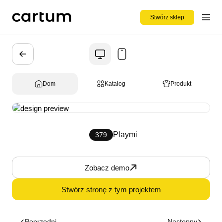
Stwórz sklep
Dom
Katalog
Produkt
Playmi
379
Zobacz demo
Stwórz stronę z tym projektem
Poprzedni
Następny