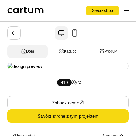
Stwórz sklep
Dom
Katalog
Produkt
Xyra
419
Zobacz demo
Stwórz stronę z tym projektem
Poprzedni
Następny