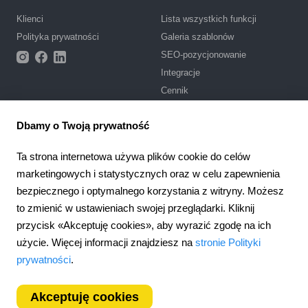
Klienci
Lista wszystkich funkcji
Polityka prywatności
Galeria szablonów
SEO-pozycjonowanie
Integracje
Cennik
Wsparcie
Dbamy o Twoją prywatność
Centrum pomocy
Ta strona internetowa używa plików cookie do celów
Zadaj pytanie
marketingowych i statystycznych oraz w celu zapewnienia
Warunki korzystania
bezpiecznego i optymalnego korzystania z witryny. Możesz
to zmienić w ustawieniach swojej przeglądarki. Kliknij
4.6
Partnerstwo
924
opinie
przycisk «Akceptuję cookies», aby wyrazić zgodę na ich
Program partnerski
użycie. Więcej informacji znajdziesz na
stronie Polityki
Poland
prywatności
.
Akceptuję cookies