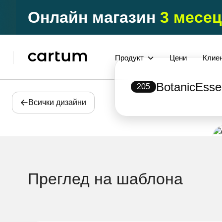
Онлайн магазин
3 месец
Продукт
Цени
Клие
BotanicEss
205
Всички дизайни
Преглед на шаблона