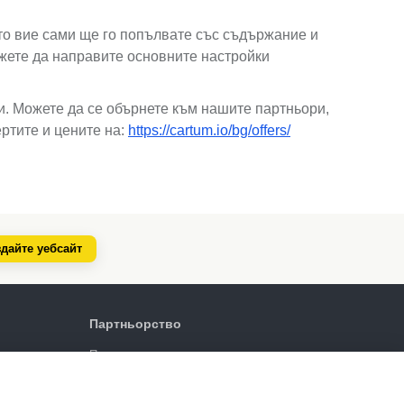
ато вие сами ще го попълвате със съдържание и
ожете да направите основните настройки
и. Можете да се обърнете към нашите партньори,
ртите и цените на:
https://cartum.io/bg/offers/
дайте уебсайт
Партньорство
Партньорска програма