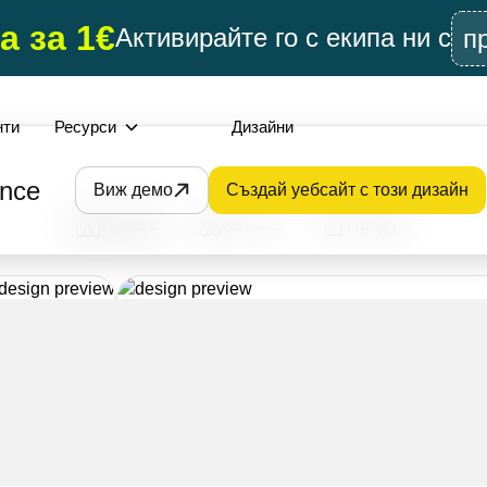
а за 1€
Активирайте го с екипа ни с
п
нти
Ресурси
Дизайни
ence
Виж демо
Създай уебсайт с този дизайн
Начало
Каталог
Продукт