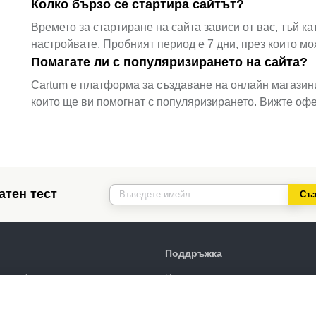
Колко бързо се стартира сайтът?
Времето за стартиране на сайта зависи от вас, тъй к
настройвате. Пробният период е 7 дни, през които м
Помагате ли с популяризирането на сайта?
Cartum е платформа за създаване на онлайн магазин
които ще ви помогнат с популяризирането. Вижте офе
атен тест
Съз
Поддръжка
сички функции
Портал за поддръжка
дизайни
Напишете запитване
иране
Обществен договор