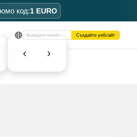
ромо код:
1 EURO
Създайте уебсайт