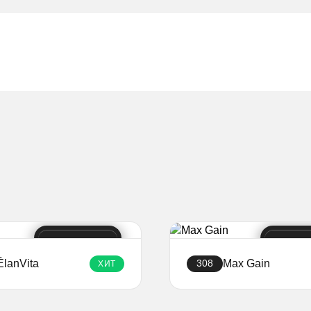
ÉlanVita
Max Gain
308
ХИТ
Създайте уебсайт
Създайте уебсай