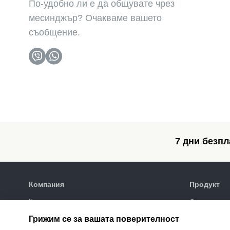
По-удобно ли е да общувате чрез
месинджър? Очакваме вашето
съобщение.
7 дни безпл
Компания
Продукт
Клиенти
Списък на в
Политика за поверителност
Галерия за 
Грижим се за вашата поверителност
SEO промот