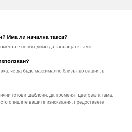
н? Има ли начална такса?
момента е необходимо да заплащате само
използван?
ка, че да бъде максимално близък до вашия, в
ични готови шаблони, да променят цветовата гама,
осто опишете вашите изисквания, предоставете