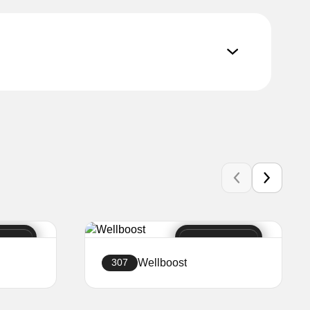
Wellboost
307
т
Създайте уебсайт