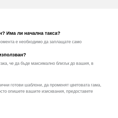
н? Има ли начална такса?
момента е необходимо да заплащате само
използван?
ка, че да бъде максимално близък до вашия, в
ични готови шаблони, да променят цветовата гама,
осто опишете вашите изисквания, предоставете