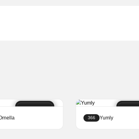
Ornella
Yumly
366
Създайте уебсайт
Създайте уебсай