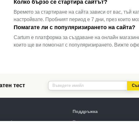
Колко бързо се стартира сайтът?
Времето за стартиране на сайта зависи от вас, тъй к
настройвате. Пробният период е 7 дни, през които м
Помагате ли с популяризирането на сайта?
Cartum е платформа за създаване на онлайн магазин
които ще ви помогнат с популяризирането. Вижте офе
атен тест
Съз
Поддръжка
сички функции
Портал за поддръжка
дизайни
Напишете запитване
иране
Обществен договор