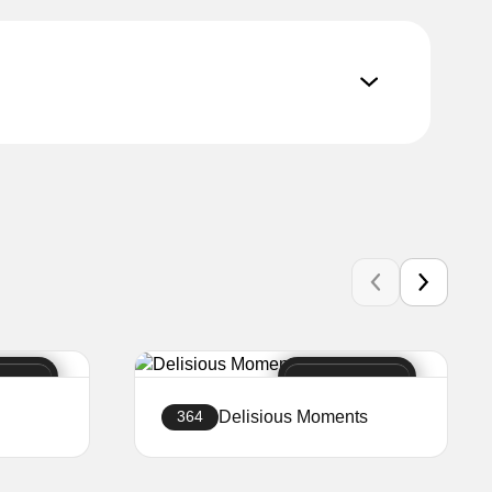
Delisious Moments
364
т
Създайте уебсайт