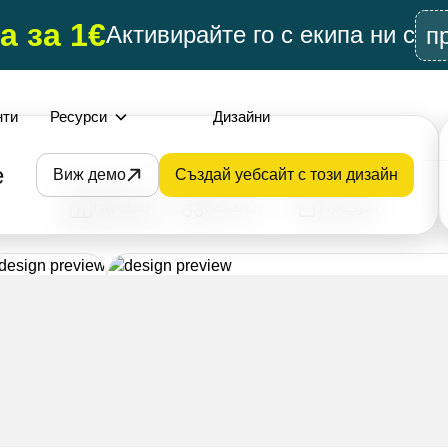
а за 1€
Активирайте го с екипа ни с
п
нти
Ресурси
Дизайни
e
Виж демо
Създай уебсайт с този дизайн
Начало
Каталог
Продукт