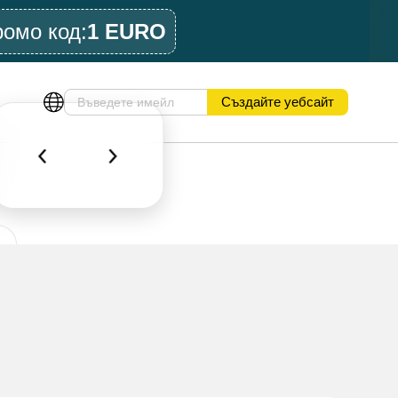
ромо код:
1 EURO
Създайте уебсайт