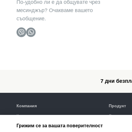
По-удобно ли е да общувате чрез
месинджър? Очакваме вашето
съобщение.
7 дни безпл
Компания
Продукт
Клиенти
Списък на в
Политика за поверителност
Галерия за 
Грижим се за вашата поверителност
SEO промот