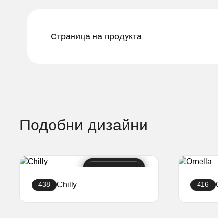
Страница на продукта
Подобни дизайни
Chilly
438
416
Създайте уебсайт