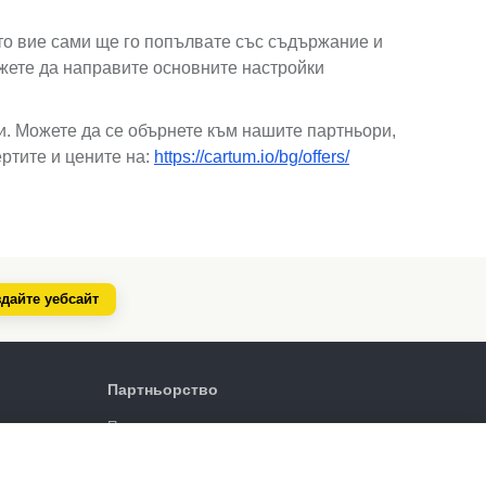
ато вие сами ще го попълвате със съдържание и
ожете да направите основните настройки
и. Можете да се обърнете към нашите партньори,
ртите и цените на:
https://cartum.io/bg/offers/
дайте уебсайт
Партньорство
Партньорска програма