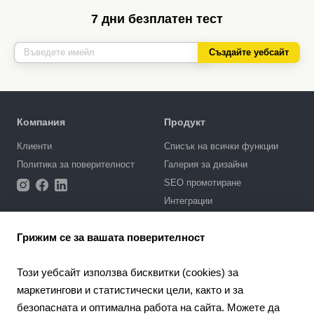
7 дни безплатен тест
Създайте уебсайт
Компания
Продукт
Клиенти
Списък на всички функции
Политика за поверителност
Галерия за дизайни
SEO промотиране
Интеграции
Цени
Грижим се за вашата поверителност
Поддръжка
Този уебсайт използва бисквитки (cookies) за
Портал за поддръжка
маркетингови и статистически цели, както и за
Напишете запитване
безопасната и оптимална работа на сайта. Можете да
Обществен договор