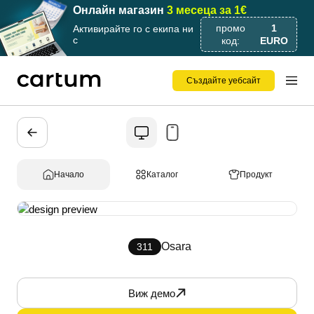
Онлайн магазин
3 месеца за 1€
промо
1
Активирайте го с екипа ни
с
код:
EURO
Създайте уебсайт
Начало
Каталог
Продукт
Osara
311
Виж демо