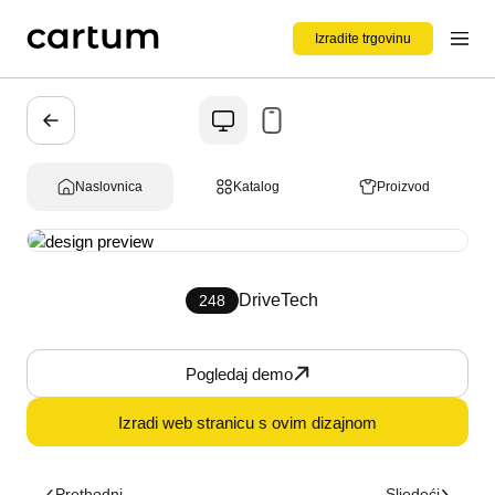
Izradite trgovinu
Naslovnica
Katalog
Proizvod
DriveTech
248
Pogledaj demo
Izradi web stranicu s ovim dizajnom
Prethodni
Sljedeći