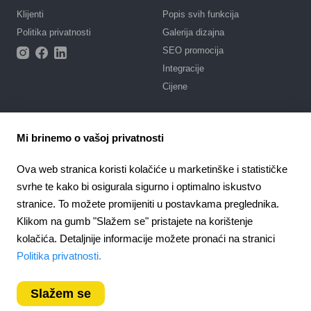
Klijenti
Popis svih funkcija
Politika privatnosti
Galerija dizajna
SEO promocija
Integracije
Cijene
Podrška
Mi brinemo o vašoj privatnosti
Portal za podršku s uputama
Napišite zahtjev
Ova web stranica koristi kolačiće u marketinške i statističke
Javni ugovor
svrhe te kako bi osigurala sigurno i optimalno iskustvo
stranice. To možete promijeniti u postavkama preglednika.
4.6
Partnerstvo
924
recenzije
Klikom na gumb "Slažem se" pristajete na korištenje
Partnerski program
kolačića. Detaljnije informacije možete pronaći na stranici
Croatia
Politika privatnosti.
Slažem se