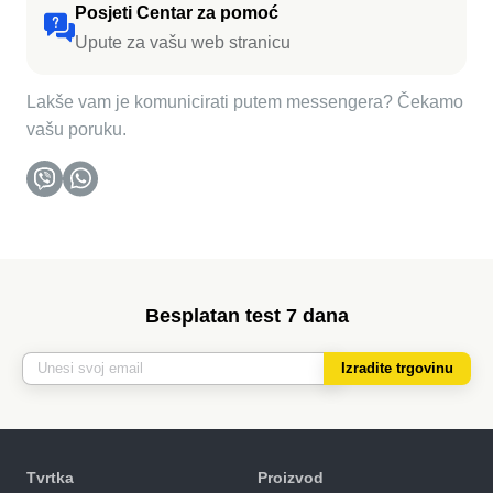
Posjeti Centar za pomoć
Upute za vašu web stranicu
Lakše vam je komunicirati putem messengera? Čekamo
vašu poruku.
Besplatan test 7 dana
Izradite trgovinu
Tvrtka
Proizvod