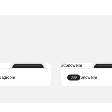
Bagroom
Snowelm
389
Crea sito web
Crea sito web