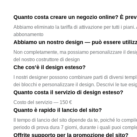
Quanto costa creare un negozio online? È previs
Abbiamo eliminato la tariffa di attivazione per tutti i pian
abbonamento
Abbiamo un nostro design — può essere utiliz
Non completamente, ma possiamo personalizzare il design pe
del nostro costruttore di design
Che cos’è il design esteso?
I nostri designer possono combinare parti di diversi templa
dei blocchi e personalizzare il design. Descrivi le tue esi
Quanto costa il servizio di design esteso?
Costo del servizio — 150 €
Quanto è rapido il lancio del sito?
Il tempo di lancio del sito dipende da te, poiché lo compil
periodo di prova dura 7 giorni, durante i quali puoi compl
Offrite supporto per la promozione del sito?