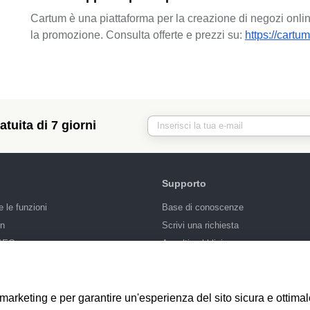
Cartum è una piattaforma per la creazione di negozi online
la promozione. Consulta offerte e prezzi su:
https://cartum.
tuita di 7 giorni
Supporto
e le funzioni
Base di conoscenze
gn
Scrivi una richiesta
 SEO
Appalti pubblici
di marketing e per garantire un'esperienza del sito sicura e ottima