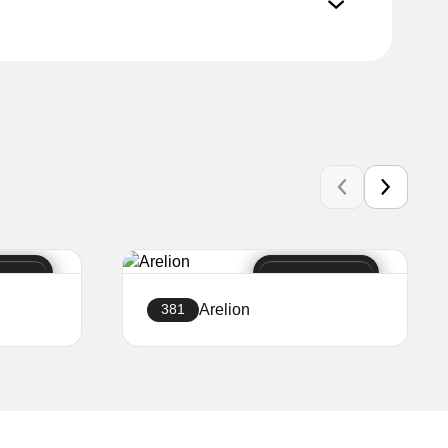
Arelion
381
Crea sito web