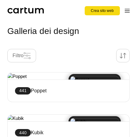
Crea sito web
Galleria dei design
Filtro
Poppet
441
Crea sito web
Kubik
440