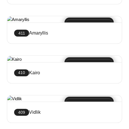
Crea sito web
Amaryllis
411
Crea sito web
Kairo
410
Crea sito web
Vidlik
409