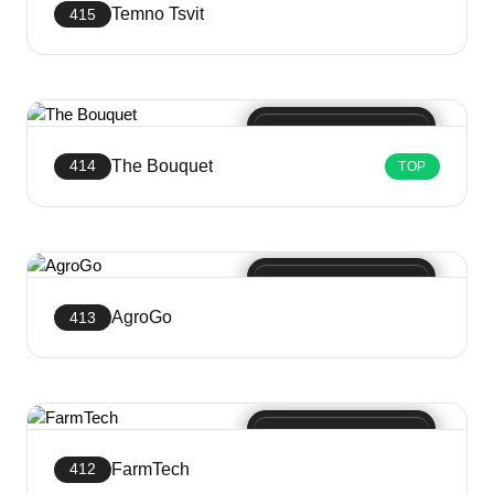
Temno Tsvit
415
Crea sito web
The Bouquet
414
TOP
Crea sito web
AgroGo
413
Crea sito web
FarmTech
412