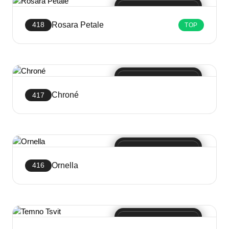
Rosara Petale
418
TOP
Crea sito web
Chroné
417
Crea sito web
Ornella
416
Crea sito web