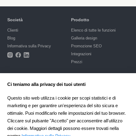
Società
Prodotto
Сlienti
Elenco di tutte le funzioni
Blog
Galleria design
Informativa sulla Privacy
Promozione SEO
Integrazioni
Prezzi
Supporto
Ci teniamo alla privacy dei tuoi utenti
Base di conoscenze
Scrivi una richiesta
Questo sito web utilizza i cookie per scopi statistici e di
Appalti pubblici
marketing e per garantire un'esperienza del sito sicura e
ottimale. Puoi modificarlo nelle impostazioni del tuo browser.
4.6
Partnership
924
recensioni
Cliccare sul pulsante "Accetto" per acconsentire all'utilizzo
Programma di affiliazione
dei cookie. Maggiori dettagli possono essere trovati nella
Italy
pagina
Informativa sulla Privacy
.