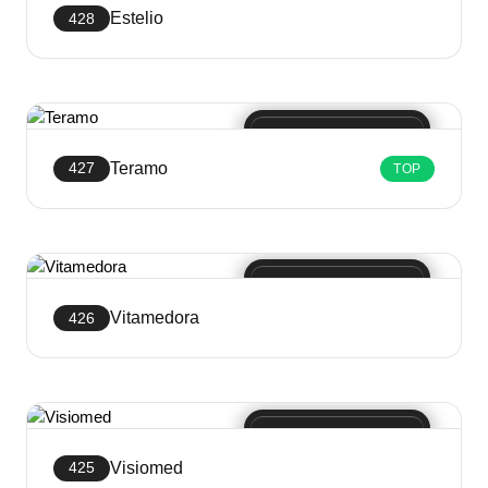
Estelio
428
Crea sito web
Teramo
427
TOP
Crea sito web
Vitamedora
426
Crea sito web
Visiomed
425