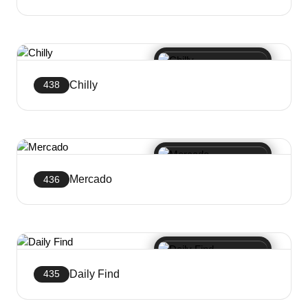
Crea sito web
Chilly
438
Crea sito web
Mercado
436
Crea sito web
Daily Find
435