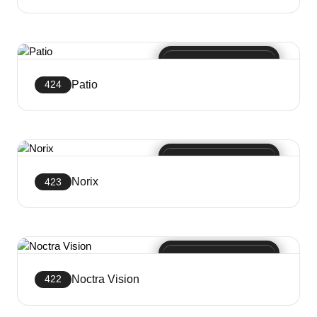
Crea sito web
Patio
424
Crea sito web
Norix
423
Crea sito web
Noctra Vision
422