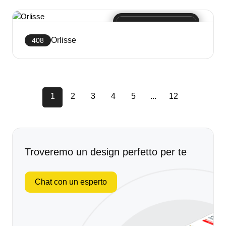
Crea sito web
Orlisse
408
Crea sito web
1
2
3
4
5
...
12
Troveremo un design perfetto per te
Chat con un esperto