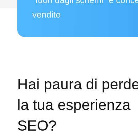
"fuori dagli schemi" e conce
vendite
Hai paura di perd
la tua esperienza
SEO?