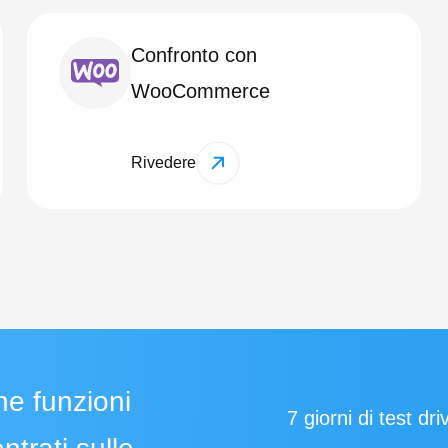
Confronto con
WooCommerce
Rivedere
he funzioni
7 giorni di test dri