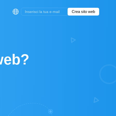
Crea sito web
 web?