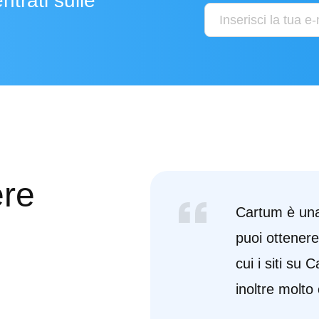
ntrati sulle
ere
Cartum è una
puoi ottenere
cui i siti su 
inoltre molto