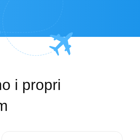
o i propri
um