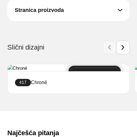
Stranica proizvoda
Slični dizajni
Chroné
417
Izradite trgovinu
Najčešća pitanja