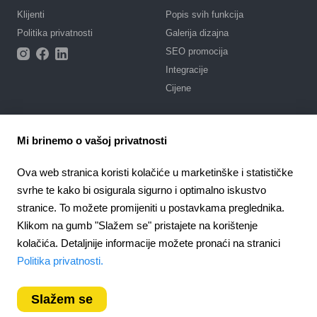
Klijenti
Popis svih funkcija
Politika privatnosti
Galerija dizajna
SEO promocija
Integracije
Cijene
Podrška
Mi brinemo o vašoj privatnosti
Portal za podršku s uputama
Napišite zahtjev
Ova web stranica koristi kolačiće u marketinške i statističke
Javni ugovor
svrhe te kako bi osigurala sigurno i optimalno iskustvo
stranice. To možete promijeniti u postavkama preglednika.
4.6
Partnerstvo
924
recenzije
Klikom na gumb "Slažem se" pristajete na korištenje
Partnerski program
kolačića. Detaljnije informacije možete pronaći na stranici
Croatia
Politika privatnosti.
Slažem se