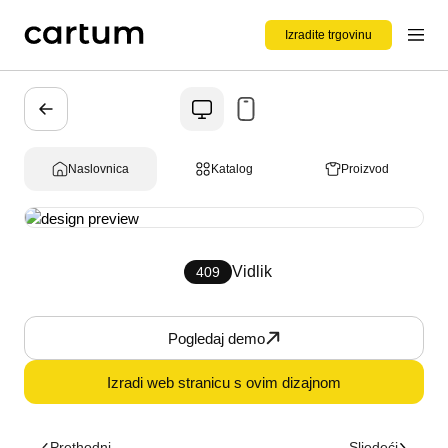
Izradite trgovinu
Naslovnica
Katalog
Proizvod
Vidlik
409
Pogledaj demo
Izradi web stranicu s ovim dizajnom
Prethodni
Sljedeći