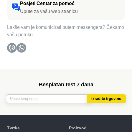
Posjeti Centar za pomoć
Upute za vašu web stranicu
Lakše vam je komunicirati putem messengera? Čekamo
vašu poruku.
Besplatan test 7 dana
Izradite trgovinu
Tvrtka
Proizvod