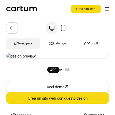
Crea sito web
Principale
Catalogo
Prodotto
Vidlik
409
Vedi demo
Crea un sito web con questo design
Precedente
Successivo