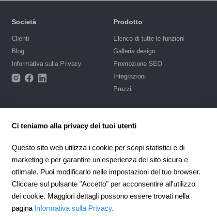
Società
Prodotto
Сlienti
Elenco di tutte le funzioni
Blog
Galleria design
Informativa sulla Privacy
Promozione SEO
Integrazioni
Prezzi
Supporto
Ci teniamo alla privacy dei tuoi utenti
Base di conoscenze
Scrivi una richiesta
Questo sito web utilizza i cookie per scopi statistici e di
Appalti pubblici
marketing e per garantire un'esperienza del sito sicura e
ottimale. Puoi modificarlo nelle impostazioni del tuo browser.
4.6
Partnership
924
recensioni
Cliccare sul pulsante "Accetto" per acconsentire all'utilizzo
Programma di affiliazione
dei cookie. Maggiori dettagli possono essere trovati nella
Italy
pagina
Informativa sulla Privacy
.