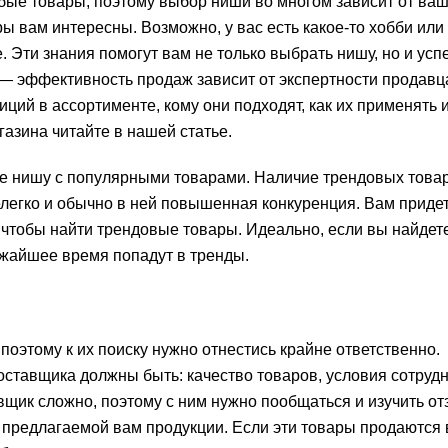
ые товары, поэтому выбор ниши во многом зависит от ва
ы вам интересны. Возможно, у вас есть какое-то хобби или
. Эти знания помогут вам не только выбрать нишу, но и ус
 — эффективность продаж зависит от экспертности продавц
ий в ассортименте, кому они подходят, как их применять и 
газина читайте в нашей статье.
ите нишу с популярными товарами. Наличие трендовых това
елегко и обычно в ней повышенная конкуренция. Вам приде
чтобы найти трендовые товары. Идеально, если вы найдет
ижайшее время попадут в тренды.
оэтому к их поиску нужно отнестись крайне ответственно.
оставщика должны быть: качество товаров, условия сотруд
авщик сложно, поэтому с ним нужно пообщаться и изучить о
 предлагаемой вам продукции. Если эти товары продаются 