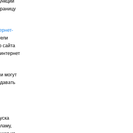
ункции
траницу
ернет-
тели
о сайта
 интернет
и могут
здавать
уска
ламу,