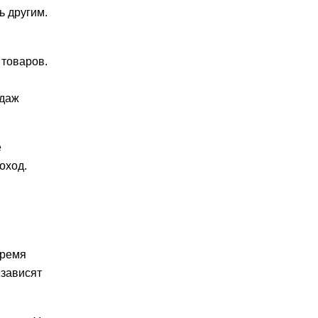
ь другим.
 товаров.
одаж
е
оход.
время
 зависят