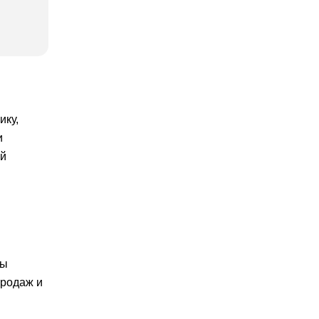
ику,
и
ой
ды
продаж и