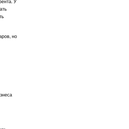
рента. У
ать
ть
аров, но
изнеса