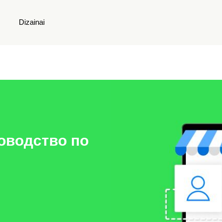
Dizainai
оводство по