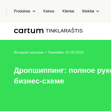
Produktas
Kainos
Klientai
Ištekliai
TINKLARAŠTIS
Интернет-магазин
•
Paskelbta: 01.09.2023
Дропшиппинг: полное рук
бизнес-схеме