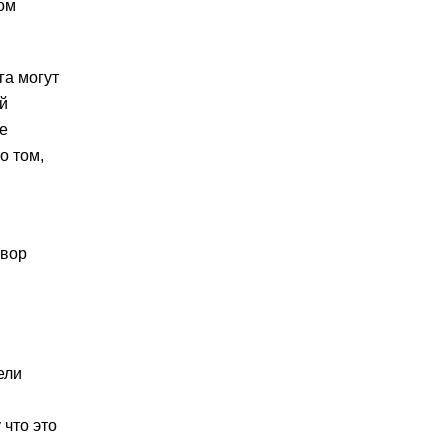
ком
га могут
й
е
о том,
овор
ели
 что это