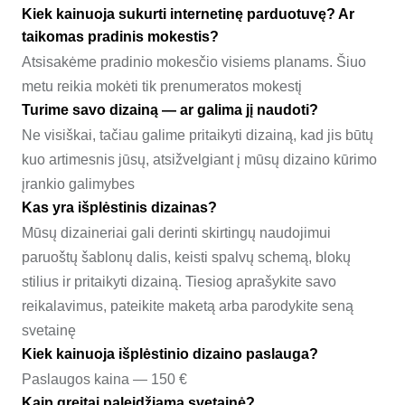
Kiek kainuoja sukurti internetinę parduotuvę? Ar
taikomas pradinis mokestis?
Atsisakėme pradinio mokesčio visiems planams. Šiuo
metu reikia mokėti tik prenumeratos mokestį
Turime savo dizainą — ar galima jį naudoti?
Ne visiškai, tačiau galime pritaikyti dizainą, kad jis būtų
kuo artimesnis jūsų, atsižvelgiant į mūsų dizaino kūrimo
įrankio galimybes
Kas yra išplėstinis dizainas?
Mūsų dizaineriai gali derinti skirtingų naudojimui
paruoštų šablonų dalis, keisti spalvų schemą, blokų
stilius ir pritaikyti dizainą. Tiesiog aprašykite savo
reikalavimus, pateikite maketą arba parodykite seną
svetainę
Kiek kainuoja išplėstinio dizaino paslauga?
Paslaugos kaina — 150 €
Kaip greitai paleidžiama svetainė?