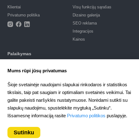
Klientai
Visų funkcijų sąrašas
Privatumo politika
Dizaino galerija
SEO reklama
Integracijos
Kainos
Palaikymas
Palaikymo portalas
Mums rūpi jūsų privatumas
Parašyti užklausą
Naudojimosi sąlygos
Šioje svetainėje naudojami slapukai rinkodaros ir statistikos
tikslais, taip pat saugiam ir optimaliam svetainės veikimui. Tai
4.6
Partnerystė
924
atsiliepimai
galite pakeisti naršyklės nustatymuose. Norėdami sutikti su
Partnerių programa
slapukų naudojimu, spustelėkite mygtuką „Sutinku“.
Lithuania
Išsamesnę informaciją rasite
Privatumo politikos
puslapyje.
Sutinku