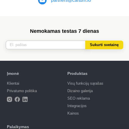
partners@cartum.io
Nemokamas testas 7 dienas
Sukurti svetainę
Įmonė
Produktas
Klientai
Visų funkcijų sąrašas
Privatumo politika
Dizaino galerija
SEO reklama
Integracijos
Kainos
Palaikymas