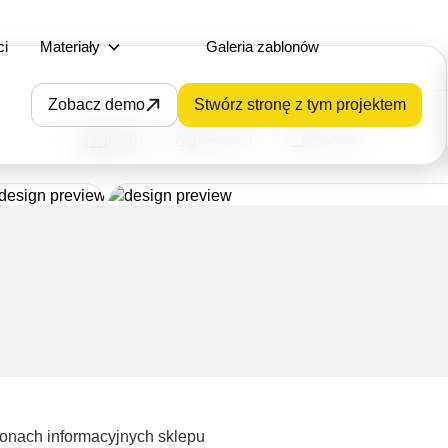
ci
Materiały
Galeria zablonów
Zobacz demo
Stwórz stronę z tym projektem
Dom
Katalog
Produkt
ronach informacyjnych sklepu