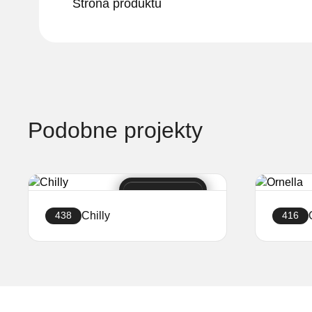
Strona produktu
Podobne projekty
Chilly
438
416
Stwórz sklep