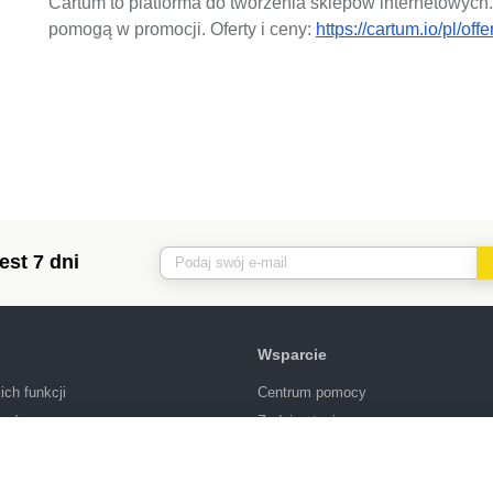
Cartum to platforma do tworzenia sklepów internetowych
pomogą w promocji. Oferty i ceny:
https://cartum.io/pl/offe
est 7 dni
Wsparcie
ich funkcji
Centrum pomocy
lonów
Zadaj pytanie
nowanie
Warunki korzystania