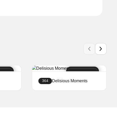
Delisious Moments
364
Stwórz sklep