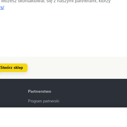
. Możesz skontaktować się z naszymi partnerami, którzy
rs/
Stwórz sklep
Partnerstwo
Program partnerski
4.6
924
opinie