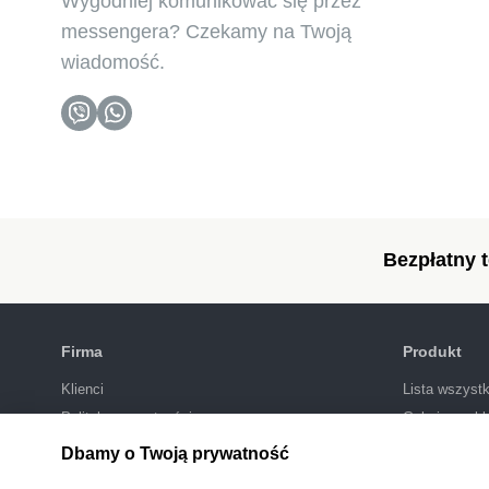
Wygodniej komunikować się przez
messengera? Czekamy na Twoją
wiadomość.
Bezpłatny t
Firma
Produkt
Klienci
Lista wszystk
Polityka prywatności
Galeria szab
SEO-pozycjo
Dbamy o Twoją prywatność
Integracje