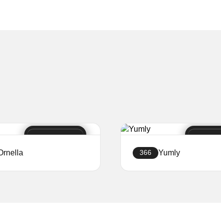
Ornella
Yumly
366
Stwórz sklep
Stwórz sklep