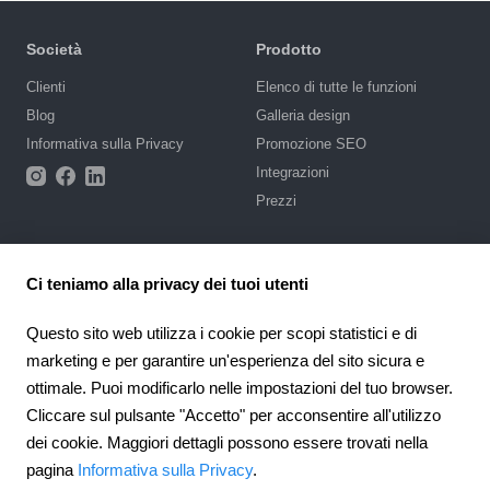
Società
Prodotto
Сlienti
Elenco di tutte le funzioni
Blog
Galleria design
Informativa sulla Privacy
Promozione SEO
Integrazioni
Prezzi
Supporto
Ci teniamo alla privacy dei tuoi utenti
Base di conoscenze
Scrivi una richiesta
Questo sito web utilizza i cookie per scopi statistici e di
Appalti pubblici
marketing e per garantire un'esperienza del sito sicura e
ottimale. Puoi modificarlo nelle impostazioni del tuo browser.
4.6
Partnership
924
recensioni
Cliccare sul pulsante "Accetto" per acconsentire all'utilizzo
Programma di affiliazione
dei cookie. Maggiori dettagli possono essere trovati nella
Italy
pagina
Informativa sulla Privacy
.