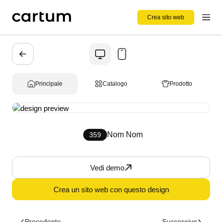
Crea sito web
Principale
Catalogo
Prodotto
Nom Nom
359
Vedi demo
Crea un sito web con questo design
Precedente
Successivo