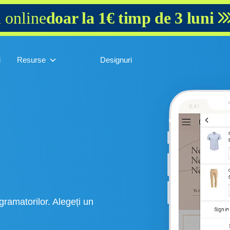
 online
doar la 1€ timp de 3 luni
i
Resurse
Designuri
gramatorilor. Alegeți un