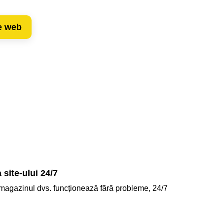
te web
 site-ului 24/7
agazinul dvs. funcționează fără probleme, 24/7