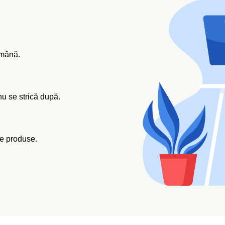
omână.
 nu se strică după.
de produse.