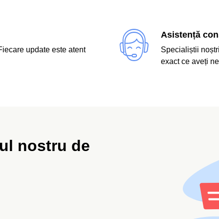
Asistență con
 Fiecare update este atent
Specialiștii noștr
exact ce aveți ne
ul nostru de