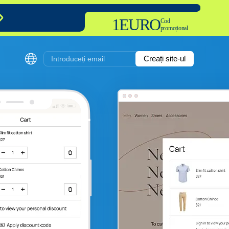
1EURO
Cod
promoțional
Creați site-ul