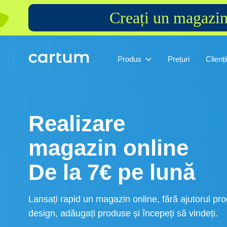
Creați un magazin
Produs
Prețuri
Clienți
Realizare
magazin online
De la 7€ pe lună
Lansați rapid un magazin online, fără ajutorul pro
design, adăugați produse și începeți să vindeți.