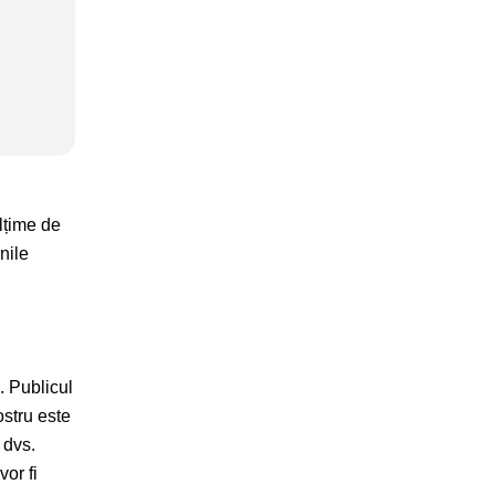
lțime de
nile
. Publicul
ostru este
 dvs.
or fi