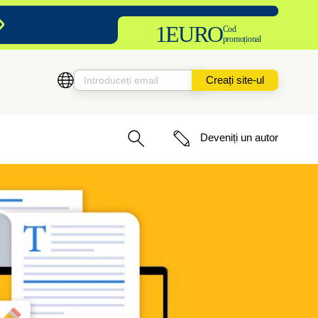
1EURO
Cod
promoțional
Creați site-ul
Deveniți un autor