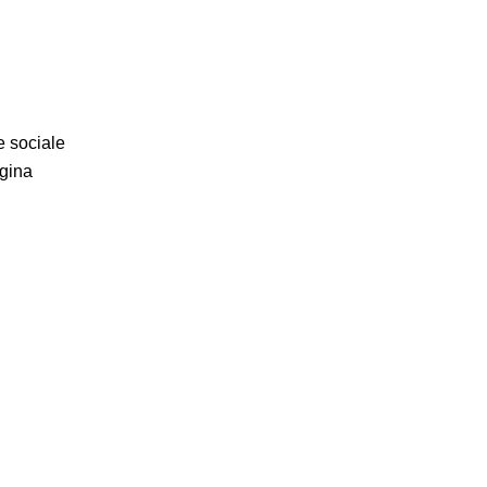
e sociale
agina