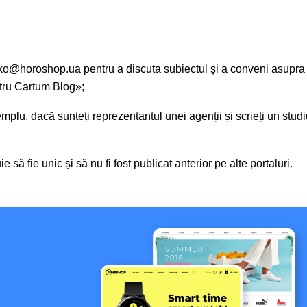
ko@horoshop.ua pentru a discuta subiectul și a conveni asupra
ntru Cartum Blog»;
mplu, dacă sunteți reprezentantul unei agenții și scrieți un stud
 să fie unic și să nu fi fost publicat anterior pe alte portaluri.