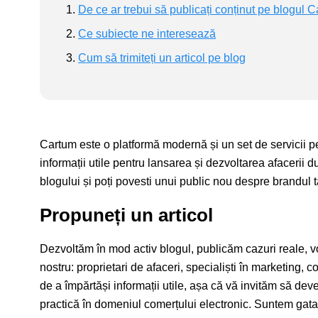
De ce ar trebui să publicați conținut pe blogul 
Ce subiecte ne interesează
Cum să trimiteți un articol pe blog
Cartum este o platformă modernă și un set de servicii 
informații utile pentru lansarea și dezvoltarea afacerii 
blogului și poți povesti unui public nou despre brandul t
Propuneți un articol
Dezvoltăm în mod activ blogul, publicăm cazuri reale, vor
nostru: proprietari de afaceri, specialiști în marketing, c
de a împărtăși informații utile, așa că vă invităm să deve
practică în domeniul comerțului electronic. Suntem gata s