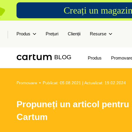
Creați un magazin
Produs
Prețuri
Clienții
Resurse
BLOG
Produs
Promovar
Promovare
•
Publicat: 05.08.2021
| Actualizat: 19.02.2024
Propuneți un articol pentru 
Cartum