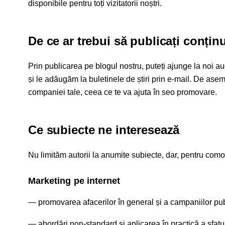
disponibile pentru toți vizitatorii noștri.
De ce ar trebui să publicați conți
Prin publicarea pe blogul nostru, puteți ajunge la noi a
și le adăugăm la buletinele de știri prin e-mail. De asem
companiei tale, ceea ce te va ajuta în seo promovare.
Ce subiecte ne interesează
Nu limităm autorii la anumite subiecte, dar, pentru como
Marketing pe internet
promovarea afacerilor în general și a campaniilor pub
abordări non-standard și aplicarea în practică a sfatur