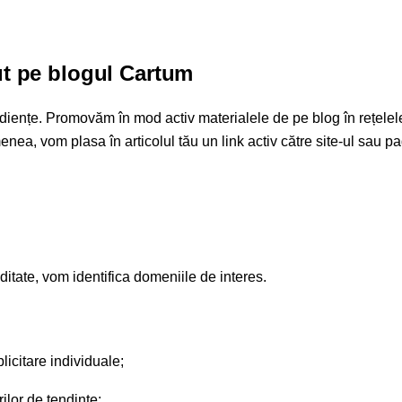
nut pe blogul Cartum
udiențe. Promovăm în mod activ materialele de pe blog în rețelel
enea, vom plasa în articolul tău un link activ către site-ul sau p
ditate, vom identifica domeniile de interes.
licitare individuale;
ilor de tendințe;