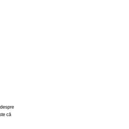
i despre
ste că