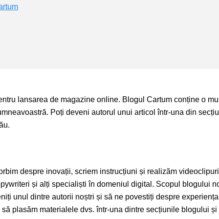
Cartum
pentru lansarea de magazine online. Blogul Cartum conține o mu
dumneavoastră. Poți deveni autorul unui articol într-una din secțiu
ău.
bim despre inovații, scriem instrucțiuni și realizăm videoclipuri
opywriteri și alți specialiști în domeniul digital. Scopul blogului n
niți unul dintre autorii noștri și să ne povestiți despre experiența
ă plasăm materialele dvs. într-una dintre secțiunile blogului și v