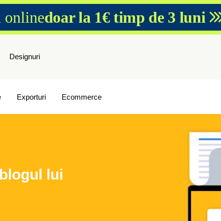
 online
doar la 1€ timp de 3 luni
Designuri
e
Exporturi
Ecommerce
blogul lui