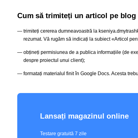
Cum să trimiteți un articol pe blog
trimiteți cererea dumneavoastră la kseniya.dmytrash
rezumat. Vă rugăm să indicați la subiect «Articol pe
obțineți permisiunea de a publica informațiile (de exe
despre proiectul unui client);
formatați materialul finit în Google Docs. Acesta trebuie
Lansați magazinul online
Testare gratuită 7 zile