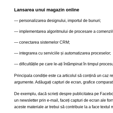
Lansarea unui magazin online
personalizarea designului, importul de bunuri;
implementarea algoritmului de procesare a comenzil
conectarea sistemelor CRM;
integrarea cu serviciile și automatizarea proceselor;
dificultățile pe care le-ați întâmpinat în timpul proces
Principala condiție este ca articolul să conțină un caz r
argumente. Adăugați capturi de ecran, grafice comparativ
De exemplu, dacă scrieți despre publicitatea pe Facebook
un newsletter prin e-mail, faceți capturi de ecran ale fo
aceste materiale ar trebui să contribuie la a face textul m