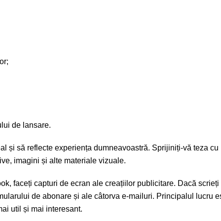
or;
ului de lansare.
eal și să reflecte experiența dumneavoastră. Sprijiniți-vă teza cu
e, imagini și alte materiale vizuale.
, faceți capturi de ecran ale creațiilor publicitare. Dacă scrieț
rmularului de abonare și ale câtorva e-mailuri. Principalul lucru e
ai util și mai interesant.