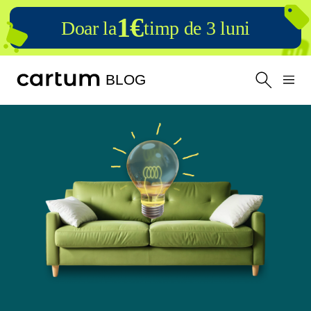
1€
Doar la
timp de 3 luni
BLOG