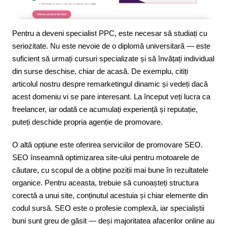
Pentru a deveni specialist PPC, este necesar să studiați cu
seriozitate. Nu este nevoie de o diplomă universitară — este
suficient să urmați cursuri specializate și să învățați individual
din surse deschise, chiar de acasă. De exemplu, citiți
articolul nostru despre remarketingul dinamic și vedeți dacă
acest domeniu vi se pare interesant. La început veți lucra ca
freelancer, iar odată ce acumulați experiență și reputație,
puteți deschide propria agenție de promovare.
O altă opțiune este oferirea serviciilor de promovare SEO.
SEO înseamnă optimizarea site-ului pentru motoarele de
căutare, cu scopul de a obține poziții mai bune în rezultatele
organice. Pentru aceasta, trebuie să cunoașteți structura
corectă a unui site, conținutul acestuia și chiar elemente din
codul sursă. SEO este o profesie complexă, iar specialiștii
buni sunt greu de găsit — deși majoritatea afacerilor online au