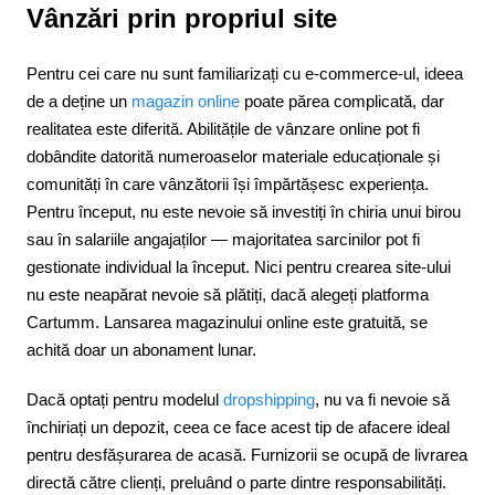
Vânzări prin propriul site
Pentru cei care nu sunt familiarizați cu e-commerce-ul, ideea
de a deține un
magazin online
poate părea complicată, dar
realitatea este diferită. Abilitățile de vânzare online pot fi
dobândite datorită numeroaselor materiale educaționale și
comunități în care vânzătorii își împărtășesc experiența.
Pentru început, nu este nevoie să investiți în chiria unui birou
sau în salariile angajaților — majoritatea sarcinilor pot fi
gestionate individual la început. Nici pentru crearea site-ului
nu este neapărat nevoie să plătiți, dacă alegeți platforma
Cartumm. Lansarea magazinului online este gratuită, se
achită doar un abonament lunar.
Dacă optați pentru modelul
dropshipping
, nu va fi nevoie să
închiriați un depozit, ceea ce face acest tip de afacere ideal
pentru desfășurarea de acasă. Furnizorii se ocupă de livrarea
directă către clienți, preluând o parte dintre responsabilități.