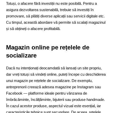
Totuși, o afacere fără investiții nu este posibilă. Pentru a
asigura dezvoltarea sustenabilă, trebuie să investiți în
promovare, să plătiți diverse aplicații sau servicii digitale etc.
Cu timpul, această abordare vă permite să scalați magazinul
și să obțineți o afacere profitabilă.
Magazin online pe rețelele de
socializare
Dacă nu intenționați deocamdată să lansați un site propriu,
dar vreți totuși să vindeți online, puteți începe cu deschiderea
unui magazin pe rețelele de socializare. De exemplu,
antreprenorii creează adesea magazine pe Instagram sau
Facebook — platforme ideale pentru vânzarea de
îmbrăcăminte, încălțăminte, bijuterii sau produse handmade.
În cazul acestor produse, aspectul vizual este esențial, iar
caracteristicile tehnice sunt secundare. De aceea, rețelele